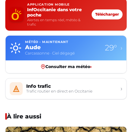
APPLICATION MOBILE
InfOccitanie dans votre
poche
Télécharger
Alertes en temps réel, météo &
trafic
MÉTÉO · MAINTENANT
29°
Aude
›
Carcassonne · Ciel dégagé
Consulter ma météo
›
Info trafic
›
Trafic routier en direct en Occitanie
À lire aussi