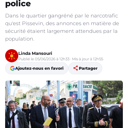
police
Dans le quartier gangréné par le narcotrafic
qu'est Pissevin, des annonces en matière de
sécurité étaient largement attendues par la
population.
Linda Mansouri
Publié le 05/06/2026 à 12h33 · Mis à jour à 12h55
share
Ajoutez-nous en favori
Partager