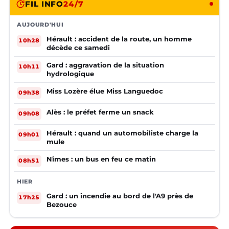
FIL INFO
24/7
AUJOURD'HUI
Hérault : accident de la route, un homme
10h28
décède ce samedi
Gard : aggravation de la situation
10h11
hydrologique
Miss Lozère élue Miss Languedoc
09h38
Alès : le préfet ferme un snack
09h08
Hérault : quand un automobiliste charge la
09h01
mule
Nîmes : un bus en feu ce matin
08h51
HIER
Gard : un incendie au bord de l'A9 près de
17h25
Bezouce