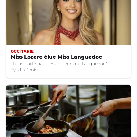
OCCITANIE
Miss Lozère élue Miss Languedoc
"Tu as porté haut les couleurs du Languedoc".
il y a 1 h
1 min