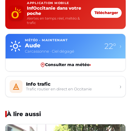
APPLICATION MOBILE
InfOccitanie dans votre
poche
Télécharger
Alertes en temps réel, météo &
trafic
MÉTÉO · MAINTENANT
22°
Aude
›
Carcassonne · Ciel dégagé
Consulter ma météo
›
Info trafic
›
Trafic routier en direct en Occitanie
À lire aussi