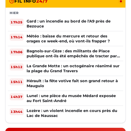
FIL INFO
24/7
HIER
Gard : un incendie au bord de l'A9 près de
17h25
Bezouce
Météo : baisse du mercure et retour des
17h14
orages ce week-end, où vont-ils frapper ?
Bagnols-sur-Cèze : des militants de Place
17h06
publique ont-ils été empêchés de tracter par
la mairie ?
La Grande Motte : un octogénaire réanimé sur
15h12
la plage du Grand Travers
Hérault : la fête votive fait son grand retour à
15h11
Mauguio
Lunel : une pièce du musée Médard exposée
14h37
au Fort Saint-André
Lozère : un violent incendie en cours près du
13h44
Lac de Naussac