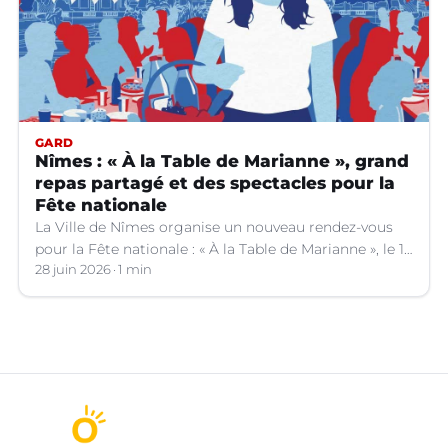
GARD
Nîmes : « À la Table de Marianne », grand
repas partagé et des spectacles pour la
Fête nationale
La Ville de Nîmes organise un nouveau rendez-vous
pour la Fête nationale : « À la Table de Marianne », le 13
juillet prochain.
28 juin 2026
1 min