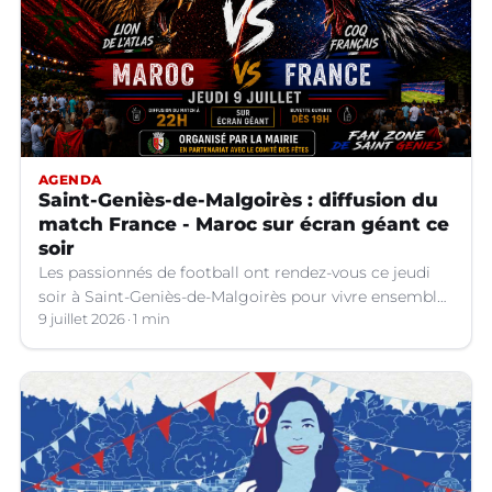
AGENDA
Saint-Geniès-de-Malgoirès : diffusion du
match France - Maroc sur écran géant ce
soir
Les passionnés de football ont rendez-vous ce jeudi
soir à Saint-Geniès-de-Malgoirès pour vivre ensemble
l'un des temps forts de la Coupe du Monde 2026.
9 juillet 2026
1 min