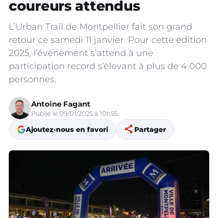
coureurs attendus
L’Urban Trail de Montpellier fait son grand
retour ce samedi 11 janvier. Pour cette édition
2025, l’événement s’attend à une
participation record s’élevant à plus de 4 000
personnes.
Antoine Fagant
Publié le 09/01/2025 à 10h55
share
Ajoutez-nous en favori
Partager