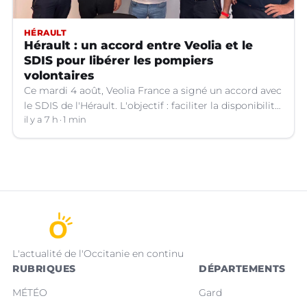
HÉRAULT
Hérault : un accord entre Veolia et le
SDIS pour libérer les pompiers
volontaires
Ce mardi 4 août, Veolia France a signé un accord avec
le SDIS de l'Hérault. L'objectif : faciliter la disponibilité
des salariés de l'entreprise engagés en qualité de
il y a 7 h
1 min
sapeurs-pompiers volontaires.
L'actualité de l'Occitanie en continu
RUBRIQUES
DÉPARTEMENTS
MÉTÉO
Gard