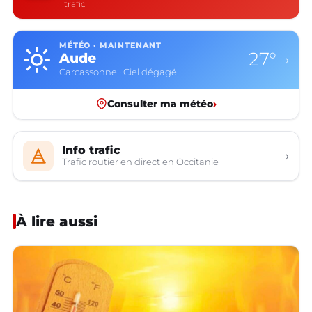
trafic
MÉTÉO · MAINTENANT
27°
Aude
›
Carcassonne · Ciel dégagé
Consulter ma météo
›
Info trafic
›
Trafic routier en direct en Occitanie
À lire aussi