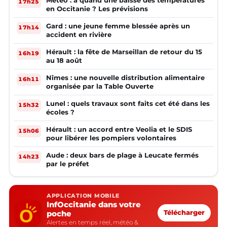
17h25
en Occitanie ? Les prévisions
Gard : une jeune femme blessée après un
17h14
accident en rivière
Hérault : la fête de Marseillan de retour du 15
16h19
au 18 août
Nîmes : une nouvelle distribution alimentaire
16h11
organisée par la Table Ouverte
Lunel : quels travaux sont faits cet été dans les
15h32
écoles ?
Hérault : un accord entre Veolia et le SDIS
15h06
pour libérer les pompiers volontaires
Aude : deux bars de plage à Leucate fermés
14h23
par le préfet
APPLICATION MOBILE
InfOccitanie dans votre
poche
Télécharger
Alertes en temps réel, météo &