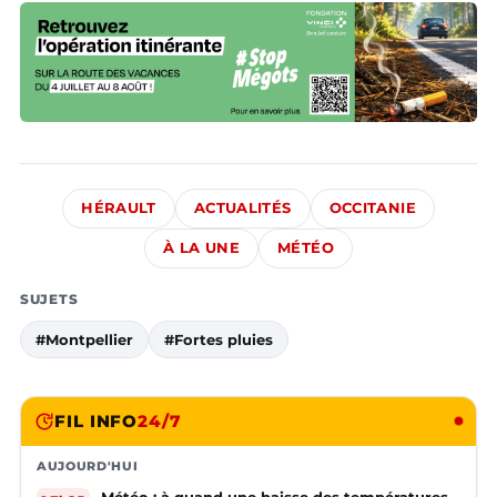
HÉRAULT
ACTUALITÉS
OCCITANIE
À LA UNE
MÉTÉO
SUJETS
#Montpellier
#Fortes pluies
FIL INFO
24/7
AUJOURD'HUI
Météo : à quand une baisse des températures