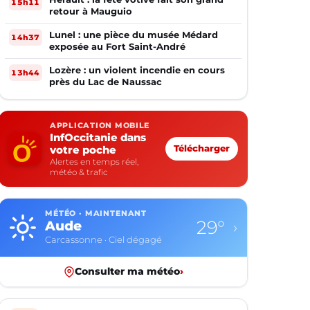
15h11
retour à Mauguio
Lunel : une pièce du musée Médard
14h37
exposée au Fort Saint-André
Lozère : un violent incendie en cours
13h44
près du Lac de Naussac
APPLICATION MOBILE
InfOccitanie dans
votre poche
Télécharger
Alertes en temps réel,
météo & trafic
MÉTÉO · MAINTENANT
29°
Aude
›
Carcassonne · Ciel dégagé
Consulter ma météo
›