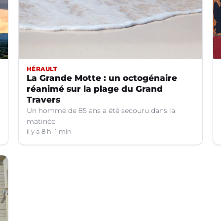
HÉRAULT
La Grande Motte : un octogénaire
réanimé sur la plage du Grand
Travers
Un homme de 85 ans a été secouru dans la
matinée.
il y a 8 h
1 min