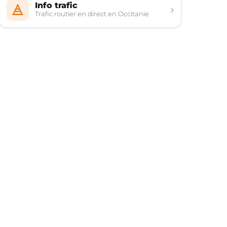
Info trafic
›
Trafic routier en direct en Occitanie