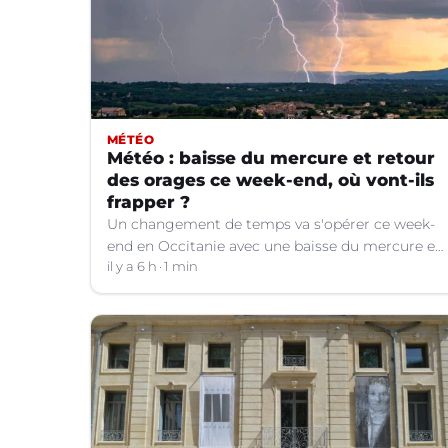
MÉTÉO
Météo : baisse du mercure et retour
des orages ce week-end, où vont-ils
frapper ?
Un changement de temps va s'opérer ce week-
end en Occitanie avec une baisse du mercure et
le retour d'orages dans certains départements.
il y a 6 h
1 min