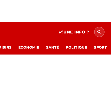
search
campaign
UNE INFO ?
OISIRS
ECONOMIE
SANTÉ
POLITIQUE
SPORT