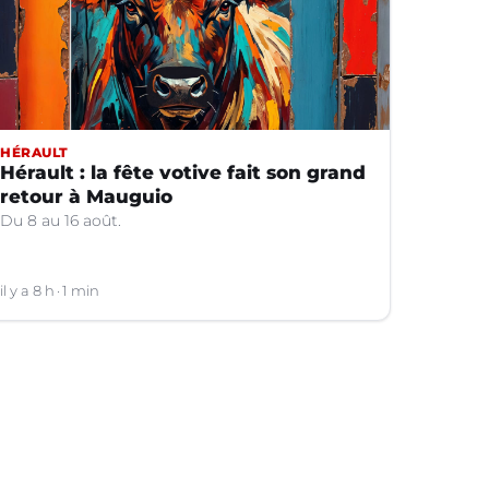
HÉRAULT
Hérault : la fête votive fait son grand
retour à Mauguio
Du 8 au 16 août.
il y a 8 h
1 min