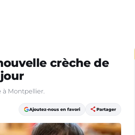
 nouvelle crèche de
 jour
 à Montpellier.
share
Ajoutez-nous en favori
Partager