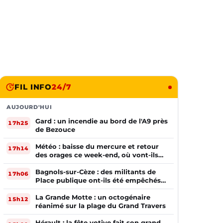
FIL INFO
24/7
AUJOURD'HUI
Gard : un incendie au bord de l'A9 près
17h25
de Bezouce
Météo : baisse du mercure et retour
17h14
des orages ce week-end, où vont-ils
frapper ?
Bagnols-sur-Cèze : des militants de
17h06
Place publique ont-ils été empêchés
de tracter par la mairie ?
La Grande Motte : un octogénaire
15h12
réanimé sur la plage du Grand Travers
Hérault : la fête votive fait son grand