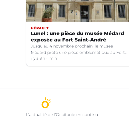
HÉRAULT
Lunel : une pièce du musée Médard
exposée au Fort Saint-André
Jusqu'au 4 novembre prochain, le musée
Médard prête une pièce emblématique au Fort
Saint-André à Villeneuve-lez-Avignon (Gard).
il y a 8 h
1 min
L'actualité de l'Occitanie en continu