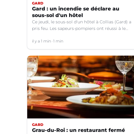
GARD
Gard : un incendie se déclare au
sous-sol d'un hôtel
Ce jeudi, le sous-sol d'un hôtel à Collias (Gard) a
pris feu. Les sapeurs-pompiers ont réussi à le
contenir au niveau de la buanderie.
il y a 1 min
1 min
GARD
Grau-du-Roi : un restaurant fermé