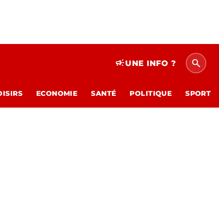
search
campaign
UNE INFO ?
OISIRS
ECONOMIE
SANTÉ
POLITIQUE
SPORT