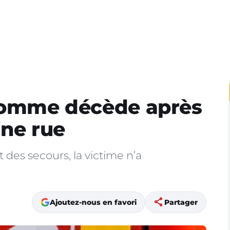
 homme décède après
ine rue
 des secours, la victime n’a
share
Ajoutez-nous en favori
Partager