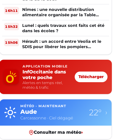
Nîmes : une nouvelle distribution
16h11
alimentaire organisée par la Table
Ouverte
Lunel : quels travaux sont faits cet été
15h32
dans les écoles ?
Hérault : un accord entre Veolia et le
15h06
SDIS pour libérer les pompiers
volontaires
APPLICATION MOBILE
InfOccitanie dans
votre poche
Télécharger
Alertes en temps réel,
météo & trafic
MÉTÉO · MAINTENANT
22°
Aude
›
Carcassonne · Ciel dégagé
Consulter ma météo
›