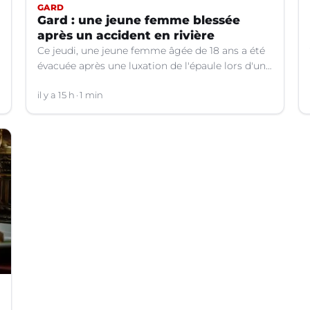
GARD
Gard : une jeune femme blessée
après un accident en rivière
Ce jeudi, une jeune femme âgée de 18 ans a été
évacuée après une luxation de l'épaule lors d'un
plongeon dans une rivière à Saint-André-de-
Valborgne (Gard).
il y a 15 h
1 min