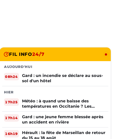
FIL INFO
24/7
AUJOURD'HUI
Gard : un incendie se déclare au sous-
08h24
sol d'un hôtel
HIER
Météo : à quand une baisse des
17h25
températures en Occitanie ? Les
prévisions
Gard : une jeune femme blessée après
17h14
un accident en rivière
Hérault : la fête de Marseillan de retour
16h19
du 15 au 18 août