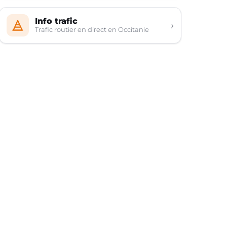
Info trafic
›
Trafic routier en direct en Occitanie