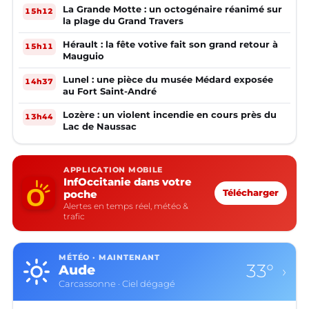
La Grande Motte : un octogénaire réanimé sur
15h12
la plage du Grand Travers
Hérault : la fête votive fait son grand retour à
15h11
Mauguio
Lunel : une pièce du musée Médard exposée
14h37
au Fort Saint-André
Lozère : un violent incendie en cours près du
13h44
Lac de Naussac
APPLICATION MOBILE
InfOccitanie dans votre
poche
Télécharger
Alertes en temps réel, météo &
trafic
MÉTÉO · MAINTENANT
33°
Aude
›
Carcassonne · Ciel dégagé