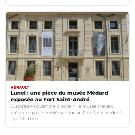
HÉRAULT
Lunel : une pièce du musée Médard
exposée au Fort Saint-André
Jusqu'au 4 novembre prochain, le musée Médard
prête une pièce emblématique au Fort Saint-André à
Villeneuve-lez-Avignon (Gard).
il y a 6 h
1 min