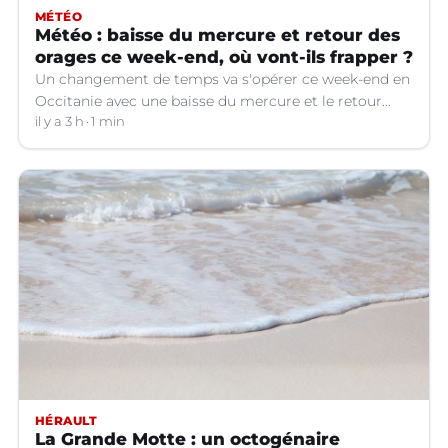
MÉTÉO
Météo : baisse du mercure et retour des
orages ce week-end, où vont-ils frapper ?
Un changement de temps va s'opérer ce week-end en
Occitanie avec une baisse du mercure et le retour
d'orages dans certains départements.
il y a 3 h
1 min
HÉRAULT
La Grande Motte : un octogénaire