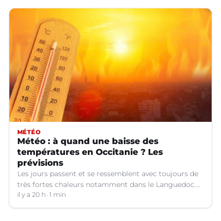
MÉTÉO
Météo : à quand une baisse des
températures en Occitanie ? Les
prévisions
Les jours passent et se ressemblent avec toujours de
très fortes chaleurs notamment dans le Languedoc.
Jusqu’à quand ?
il y a 20 h
1 min