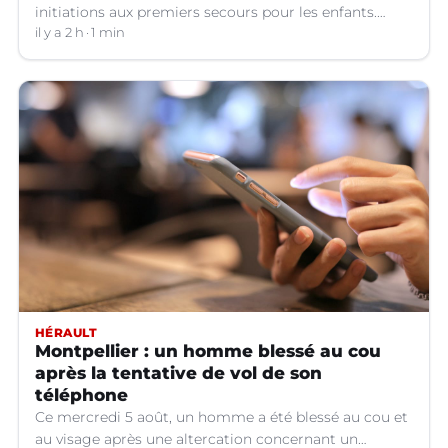
initiations aux premiers secours pour les enfants.
Voici ce qu'il faut savoir.
il y a 2 h
1 min
HÉRAULT
Montpellier : un homme blessé au cou
après la tentative de vol de son
téléphone
Ce mercredi 5 août, un homme a été blessé au cou et
au visage après une altercation concernant un