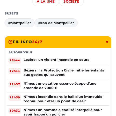
À LA UNE
SOCIÉTÉ
SUJETS
#Montpellier
#zoo de Montpellier
FIL INFO
24/7
AUJOURD'HUI
Lozère : un violent incendie en cours
13h44
Béziers : la Protection Civile initie les enfants
12h11
aux gestes qui sauvent
Nîmes : une station essence écope d’une
11h57
amende de 7000 €
Nîmes : incendie dans le hall d'un immeuble
11h30
"connu pour être un point de deal"
Nîmes : un homme alcoolisé interpellé pour
10h31
avoir frappé un policier