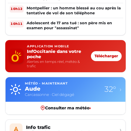
Montpellier : un homme blessé au cou après la
10h12
tentative de vol de son téléphone
Adolescent de 17 ans tué : son père mis en
10h11
examen pour "assassinat"
APPLICATION MOBILE
InfOccitanie dans votre
poche
Télécharger
Alertes en temps réel, météo &
trafic
MÉTÉO · MAINTENANT
32°
Aude
›
Carcassonne · Ciel dégagé
Consulter ma météo
›
Info trafic
›