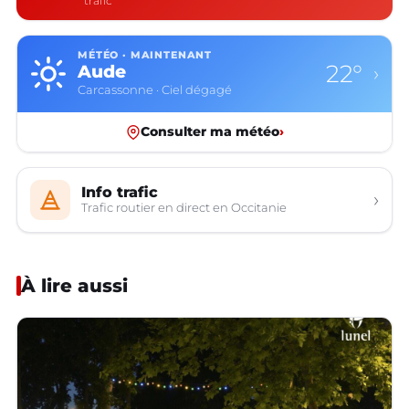
trafic
MÉTÉO · MAINTENANT
18°
Aveyron
›
Rodez · Couvert
Consulter ma météo
›
Info trafic
›
Trafic routier en direct en Occitanie
À lire aussi