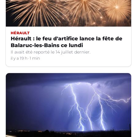
HÉRAULT
Hérault : le feu d'artifice lance la fête de
Balaruc-les-Bains ce lundi
Il avait été reporté le 14 juillet dernier.
il y a 19 h
1 min