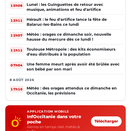
Lunel : les Guinguettes de retour avec
15h06
musique, animations et feu d'artifice
Hérault : le feu d'artifice lance la fête de
12h11
Balaruc-les-Bains ce lundi
Météo : orages ce dimanche soir, nouvelle
12h07
hausse du mercure dès ce lundi !
Toulouse Métropole : des kits économiseurs
11h11
d'eau distribués à la population
Une femme meurt après avoir été brûlée avec
07h04
son bébé par son mari
8 AOÛT 2026
Météo : des orages attendus ce dimanche en
17h10
Occitanie, les prévisions
APPLICATION MOBILE
InfOccitanie dans votre
poche
Télécharger
Alertes en temps réel, météo &