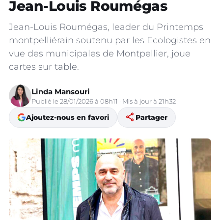
Jean-Louis Roumégas
Jean-Louis Roumégas, leader du Printemps
montpelliérain soutenu par les Ecologistes en
vue des municipales de Montpellier, joue
cartes sur table.
Linda Mansouri
Publié le 28/01/2026 à 08h11 · Mis à jour à 21h32
share
Ajoutez-nous en favori
Partager