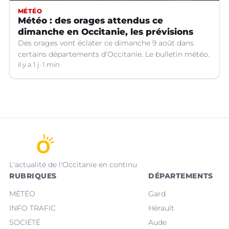
MÉTÉO
Météo : des orages attendus ce
dimanche en Occitanie, les prévisions
Des orages vont éclater ce dimanche 9 août dans
certains départements d’Occitanie. Le bulletin météo.
il y a 1 j
1 min
L'actualité de l'Occitanie en continu
RUBRIQUES
DÉPARTEMENTS
MÉTÉO
Gard
INFO TRAFIC
Hérault
SOCIÉTÉ
Aude