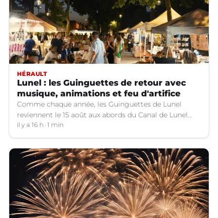
HÉRAULT
Lunel : les Guinguettes de retour avec
musique, animations et feu d'artifice
Comme chaque année, les Guinguettes de Lunel
reviennent le 15 août aux abords du Canal de Lunel
(Hérault).
il y a 16 h
1 min