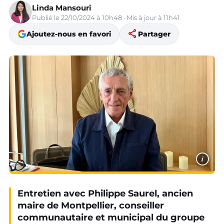
Linda Mansouri
Publié le 22/10/2024 à 10h48 · Mis à jour à 11h41
share
Ajoutez-nous en favori
Partager
i
Entretien avec Philippe Saurel, ancien
maire de Montpellier, conseiller
communautaire et municipal du groupe