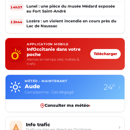
Lunel : une pièce du musée Médard exposée
14h37
au Fort Saint-André
Lozère : un violent incendie en cours près du
13h44
Lac de Naussac
APPLICATION MOBILE
InfOccitanie dans votre
poche
Télécharger
Alertes en temps réel, météo &
trafic
MÉTÉO · MAINTENANT
24°
Aude
›
Carcassonne · Ciel dégagé
Consulter ma météo
›
Info trafic
›
Trafic routier en direct en Occitanie