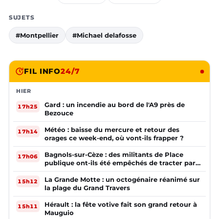
SUJETS
#Montpellier
#Michael delafosse
FIL INFO
24/7
HIER
Gard : un incendie au bord de l'A9 près de
17h25
Bezouce
Météo : baisse du mercure et retour des
17h14
orages ce week-end, où vont-ils frapper ?
Bagnols-sur-Cèze : des militants de Place
17h06
publique ont-ils été empêchés de tracter par
la mairie ?
La Grande Motte : un octogénaire réanimé sur
15h12
la plage du Grand Travers
Hérault : la fête votive fait son grand retour à
15h11
Mauguio