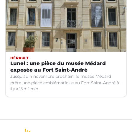
HÉRAULT
Lunel : une pièce du musée Médard
exposée au Fort Saint-André
Jusqu'au 4 novembre prochain, le musée Médard
prête une pièce emblématique au Fort Saint-André à
Villeneuve-lez-Avignon (Gard).
il y a 13 h
1 min