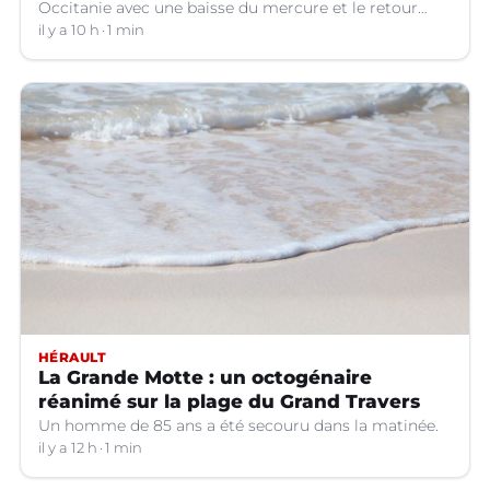
Occitanie avec une baisse du mercure et le retour
d'orages dans certains départements.
il y a 10 h
1 min
HÉRAULT
La Grande Motte : un octogénaire
réanimé sur la plage du Grand Travers
Un homme de 85 ans a été secouru dans la matinée.
il y a 12 h
1 min