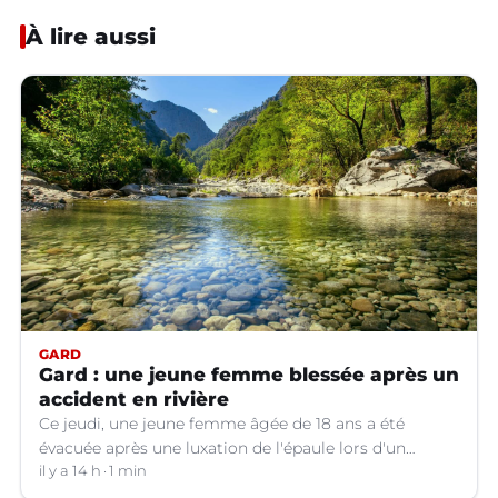
À lire aussi
GARD
Gard : une jeune femme blessée après un
accident en rivière
Ce jeudi, une jeune femme âgée de 18 ans a été
évacuée après une luxation de l'épaule lors d'un
plongeon dans une rivière à Saint-André-de-
il y a 14 h
1 min
Valborgne (Gard).