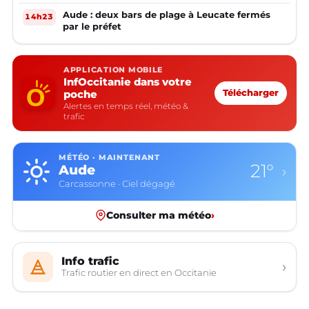
Aude : deux bars de plage à Leucate fermés
14h23
par le préfet
APPLICATION MOBILE
InfOccitanie dans votre
poche
Télécharger
Alertes en temps réel, météo &
trafic
MÉTÉO · MAINTENANT
21°
Aude
›
Carcassonne · Ciel dégagé
Consulter ma météo
›
Info trafic
›
Trafic routier en direct en Occitanie