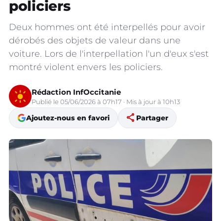
policiers
Deux hommes ont été interpellés pour avoir
dérobés des objets de valeur dans une
voiture. Lors de l'interpellation l'un d'eux s'est
montré violent envers les policiers.
Rédaction InfOccitanie
Publié le 05/06/2026 à 07h17 · Mis à jour à 10h13
share
Ajoutez-nous en favori
Partager