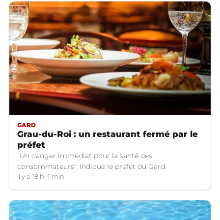
GARD
Grau-du-Roi : un restaurant fermé par le
préfet
"Un danger immédiat pour la santé des
consommateurs", indique le préfet du Gard.
il y a 18 h
1 min