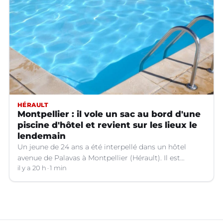
HÉRAULT
Montpellier : il vole un sac au bord d'une
piscine d'hôtel et revient sur les lieux le
lendemain
Un jeune de 24 ans a été interpellé dans un hôtel
avenue de Palavas à Montpellier (Hérault). Il est
suspecté d'avoir volé le sac d'une cliente.
il y a 20 h
1 min