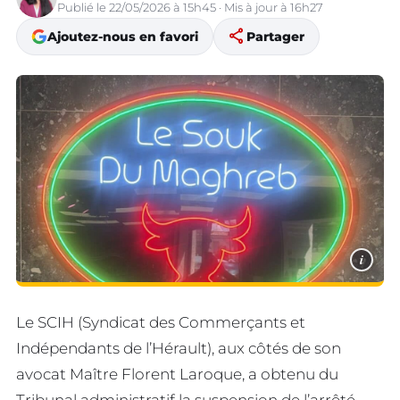
Publié le 22/05/2026 à 15h45 · Mis à jour à 16h27
share
Ajoutez-nous en favori
Partager
i
Le SCIH (Syndicat des Commerçants et
Indépendants de l’Hérault), aux côtés de son
avocat Maître Florent Laroque, a obtenu du
Tribunal administratif la suspension de l’arrêté