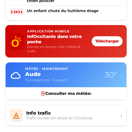
chien policier
Un enfant chute du huitième étage
11h11
APPLICATION MOBILE
InfOccitanie dans votre
poche
Télécharger
Alertes en temps réel, météo &
trafic
MÉTÉO · MAINTENANT
30°
Aude
›
Carcassonne · Couvert
Consulter ma météo
›
Info trafic
›
Trafic routier en direct en Occitanie