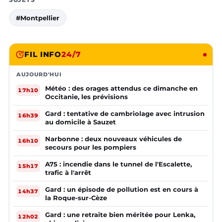
#Montpellier
FIL INFO
24/7
AUJOURD'HUI
Météo : des orages attendus ce dimanche en
17h10
Occitanie, les prévisions
Gard : tentative de cambriolage avec intrusion
16h39
au domicile à Sauzet
Narbonne : deux nouveaux véhicules de
16h10
secours pour les pompiers
A75 : incendie dans le tunnel de l'Escalette,
15h17
trafic à l'arrêt
Gard : un épisode de pollution est en cours à
14h37
la Roque-sur-Cèze
Gard : une retraite bien méritée pour Lenka,
12h02