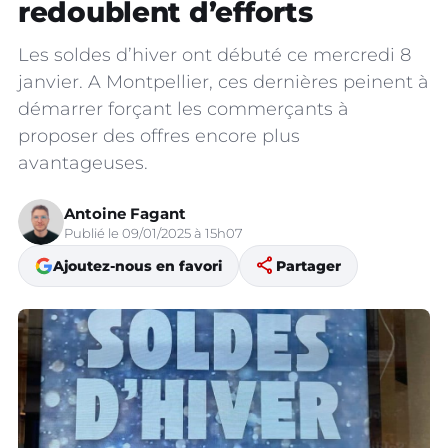
redoublent d’efforts
Les soldes d’hiver ont débuté ce mercredi 8
janvier. A Montpellier, ces dernières peinent à
démarrer forçant les commerçants à
proposer des offres encore plus
avantageuses.
Antoine Fagant
Publié le 09/01/2025 à 15h07
share
Ajoutez-nous en favori
Partager