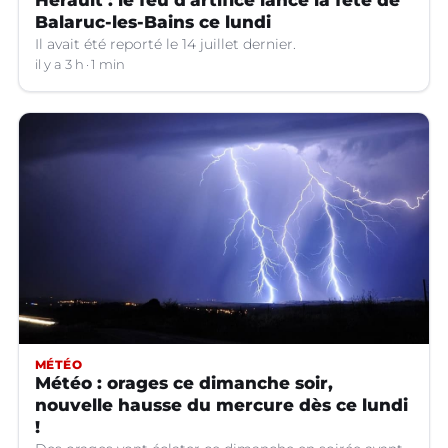
Hérault : le feu d'artifice lance la fête de
Balaruc-les-Bains ce lundi
Il avait été reporté le 14 juillet dernier.
il y a 3 h
1 min
MÉTÉO
Météo : orages ce dimanche soir,
nouvelle hausse du mercure dès ce lundi
!