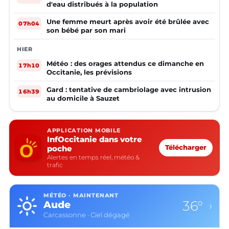
d'eau distribués à la population
Une femme meurt après avoir été brûlée avec
07h04
son bébé par son mari
HIER
Météo : des orages attendus ce dimanche en
17h10
Occitanie, les prévisions
Gard : tentative de cambriolage avec intrusion
16h39
au domicile à Sauzet
APPLICATION MOBILE
InfOccitanie dans votre
poche
Télécharger
Alertes en temps réel, météo &
trafic
MÉTÉO · MAINTENANT
36°
Aude
›
Carcassonne · Ciel dégagé