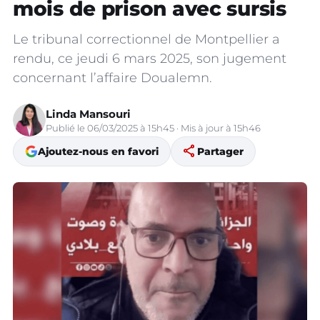
mois de prison avec sursis
Le tribunal correctionnel de Montpellier a
rendu, ce jeudi 6 mars 2025, son jugement
concernant l’affaire Doualemn.
Linda Mansouri
Publié le 06/03/2025 à 15h45 · Mis à jour à 15h46
share
Ajoutez-nous en favori
Partager