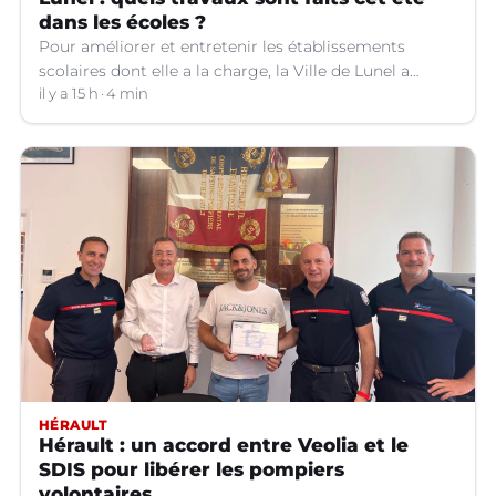
dans les écoles ?
Pour améliorer et entretenir les établissements
scolaires dont elle a la charge, la Ville de Lunel a
engagé toute une série de travaux dans les écoles cet
il y a 15 h
4 min
été. Explications.
HÉRAULT
Hérault : un accord entre Veolia et le
SDIS pour libérer les pompiers
volontaires