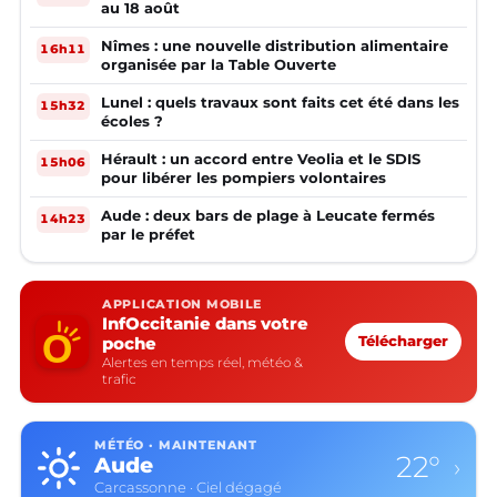
au 18 août
Nîmes : une nouvelle distribution alimentaire
16h11
organisée par la Table Ouverte
Lunel : quels travaux sont faits cet été dans les
15h32
écoles ?
Hérault : un accord entre Veolia et le SDIS
15h06
pour libérer les pompiers volontaires
Aude : deux bars de plage à Leucate fermés
14h23
par le préfet
APPLICATION MOBILE
InfOccitanie dans votre
poche
Télécharger
Alertes en temps réel, météo &
trafic
MÉTÉO · MAINTENANT
22°
Aude
›
Carcassonne · Ciel dégagé