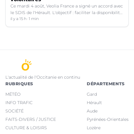
Ce mardi 4 août, Veolia France a signé un accord avec
le SDIS de l'Hérault. L'objectif : faciliter la disponibilité
des salariés de l'entreprise engagés en qualité de
il y a 15 h
1 min
sapeurs-pompiers volontaires.
L'actualité de l'Occitanie en continu
RUBRIQUES
DÉPARTEMENTS
MÉTÉO
Gard
INFO TRAFIC
Hérault
SOCIÉTÉ
Aude
FAITS-DIVERS / JUSTICE
Pyrénées-Orientales
CULTURE & LOISIRS
Lozère