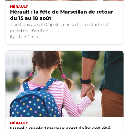
HÉRAULT
Hérault : la fête de Marseillan de retour
du 15 au 18 août
Traditions avec le Capelet, concerts, spectacles et
grand feu d’artifice...
il y a 14 h
1 min
HÉRAULT
Lunel : quels travaux sont faits cet été