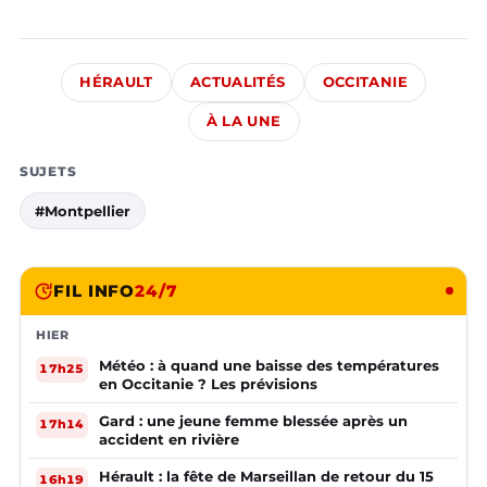
HÉRAULT
ACTUALITÉS
OCCITANIE
À LA UNE
SUJETS
#Montpellier
FIL INFO
24/7
HIER
Météo : à quand une baisse des températures
17h25
en Occitanie ? Les prévisions
Gard : une jeune femme blessée après un
17h14
accident en rivière
Hérault : la fête de Marseillan de retour du 15
16h19