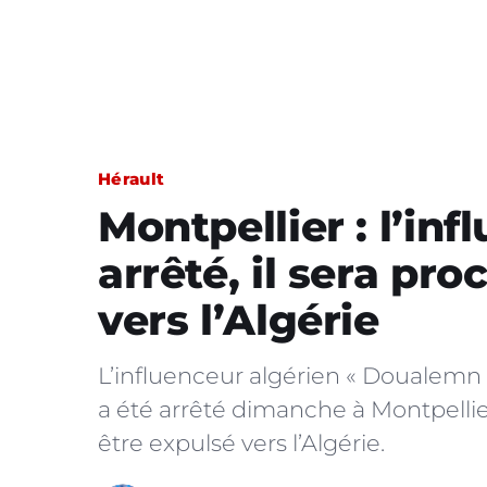
Hérault
Montpellier : l’i
arrêté, il sera p
vers l’Algérie
L’influenceur algérien « Doualemn »
a été arrêté dimanche à Montpellier 
être expulsé vers l’Algérie.