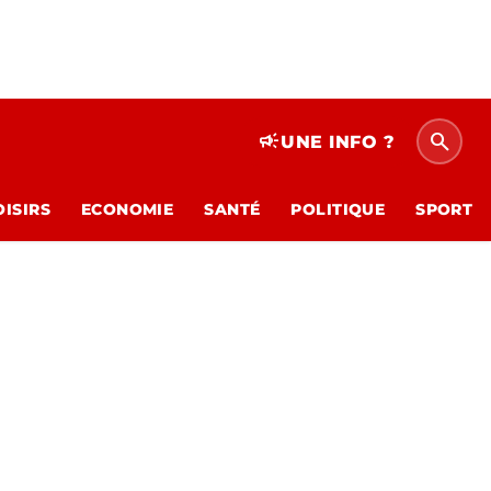
search
campaign
UNE INFO ?
OISIRS
ECONOMIE
SANTÉ
POLITIQUE
SPORT