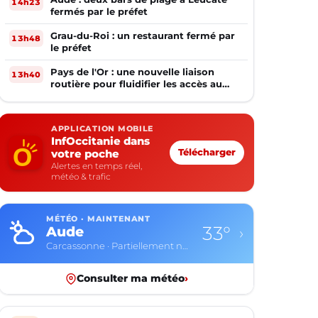
14h23
fermés par le préfet
Grau-du-Roi : un restaurant fermé par
13h48
le préfet
Pays de l'Or : une nouvelle liaison
13h40
routière pour fluidifier les accès au
PIOM
APPLICATION MOBILE
InfOccitanie dans
votre poche
Télécharger
Alertes en temps réel,
météo & trafic
MÉTÉO · MAINTENANT
33°
Aude
›
Carcassonne · Partiellement nuageux
Consulter ma météo
›