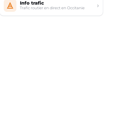
Info trafic
›
Trafic routier en direct en Occitanie