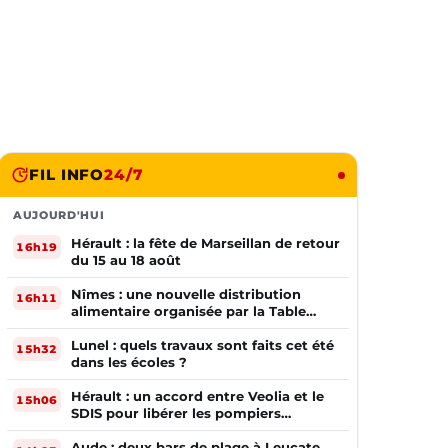
FIL INFO
24/7
AUJOURD'HUI
Hérault : la fête de Marseillan de retour
16h19
du 15 au 18 août
Nîmes : une nouvelle distribution
16h11
alimentaire organisée par la Table
Ouverte
Lunel : quels travaux sont faits cet été
15h32
dans les écoles ?
Hérault : un accord entre Veolia et le
15h06
SDIS pour libérer les pompiers
volontaires
Aude : deux bars de plage à Leucate