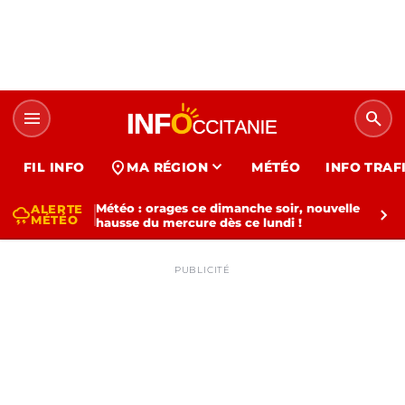
menu
search
expand_more
location_on
FIL INFO
MA RÉGION
MÉTÉO
INFO TRAF
Météo : orages ce dimanche soir, nouvelle
ALERTE
thunderstorm
chevron_right
MÉTÉO
hausse du mercure dès ce lundi !
PUBLICITÉ