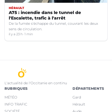
HÉRAULT
A75 : incendie dans le tunnel de
l'Escalette, trafic à l'arrêt
De la fumée s'échappe du tunnel, couvrant les deux
sens de circulation.
il y a 23 h
1 min
L'actualité de l'Occitanie en continu
RUBRIQUES
DÉPARTEMENTS
MÉTÉO
Gard
INFO TRAFIC
Hérault
SOCIÉTÉ
Aude