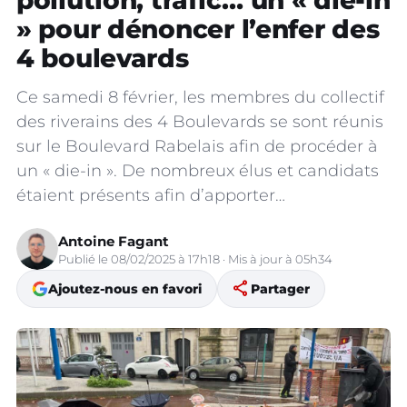
pollution, trafic… un « die-in
» pour dénoncer l’enfer des
4 boulevards
Ce samedi 8 février, les membres du collectif
des riverains des 4 Boulevards se sont réunis
sur le Boulevard Rabelais afin de procéder à
un « die-in ». De nombreux élus et candidats
étaient présents afin d’apporter…
Antoine Fagant
Publié le 08/02/2025 à 17h18 · Mis à jour à 05h34
share
Ajoutez-nous en favori
Partager