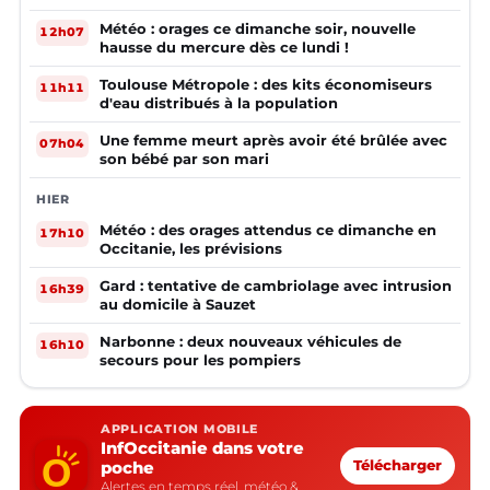
Météo : orages ce dimanche soir, nouvelle
12h07
hausse du mercure dès ce lundi !
Toulouse Métropole : des kits économiseurs
11h11
d'eau distribués à la population
Une femme meurt après avoir été brûlée avec
07h04
son bébé par son mari
HIER
Météo : des orages attendus ce dimanche en
17h10
Occitanie, les prévisions
Gard : tentative de cambriolage avec intrusion
16h39
au domicile à Sauzet
Narbonne : deux nouveaux véhicules de
16h10
secours pour les pompiers
APPLICATION MOBILE
InfOccitanie dans votre
poche
Télécharger
Alertes en temps réel, météo &