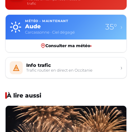
trafic
MÉTÉO · MAINTENANT
35°
Aude
›
Carcassonne · Ciel dégagé
Consulter ma météo
›
Info trafic
›
Trafic routier en direct en Occitanie
À lire aussi