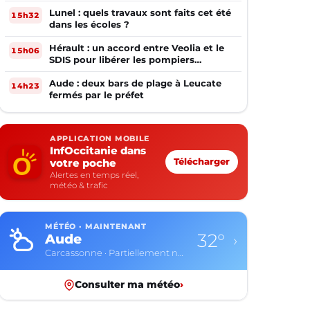
Ouverte
Lunel : quels travaux sont faits cet été
15h32
dans les écoles ?
Hérault : un accord entre Veolia et le
15h06
SDIS pour libérer les pompiers
volontaires
Aude : deux bars de plage à Leucate
14h23
fermés par le préfet
APPLICATION MOBILE
InfOccitanie dans
votre poche
Télécharger
Alertes en temps réel,
météo & trafic
MÉTÉO · MAINTENANT
32°
Aude
›
Carcassonne · Partiellement nuageux
Consulter ma météo
›