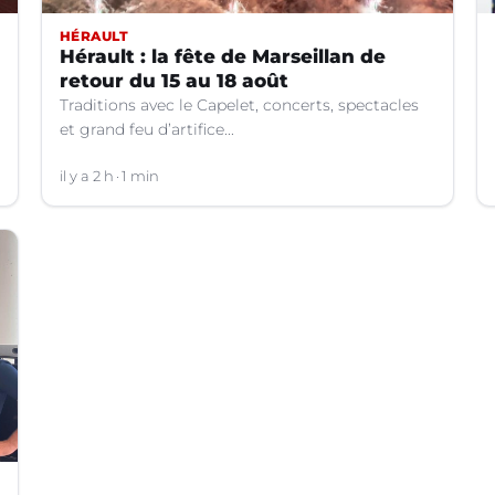
HÉRAULT
Hérault : la fête de Marseillan de
retour du 15 au 18 août
Traditions avec le Capelet, concerts, spectacles
et grand feu d’artifice...
il y a 2 h
1 min