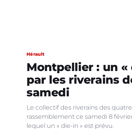
Hérault
Montpellier : un «
par les riverains 
samedi
Le collectif des riverains des qua
rassemblement ce samedi 8 février 
lequel un « die-in » est prévu.