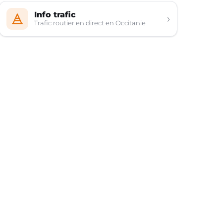
Info trafic
›
Trafic routier en direct en Occitanie