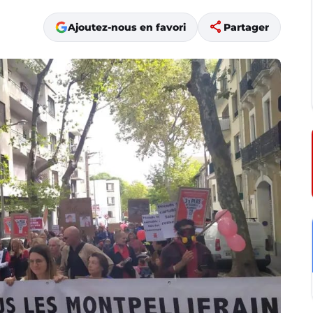
share
Ajoutez-nous en favori
Partager