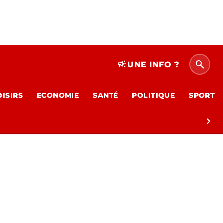
search
campaign
UNE INFO ?
OISIRS
ECONOMIE
SANTÉ
POLITIQUE
SPORT
chevron_right