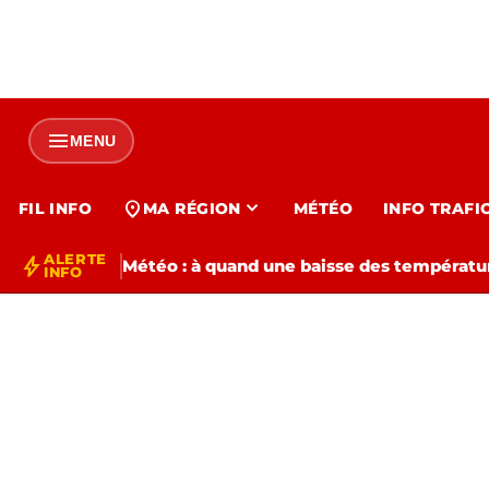
menu
MENU
expand_more
location_on
FIL INFO
MA RÉGION
MÉTÉO
INFO TRAFI
ALERTE
bolt
Météo : à quand une baisse des températur
INFO