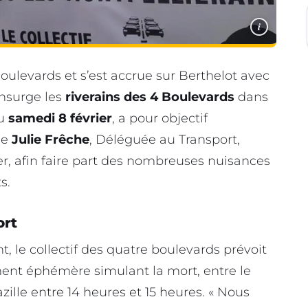
i
Boulevards et s’est accrue sur Berthelot avec
insurge les
riverains des 4 Boulevards
dans
du
samedi 8 février
, a pour objectif
ue
Julie Frêche
, Déléguée au Transport,
lier, afin faire part des nombreuses nuisances
s.
ort
, le collectif des quatre boulevards prévoit
nt éphémère simulant la mort, entre le
zille entre 14 heures et 15 heures. « Nous