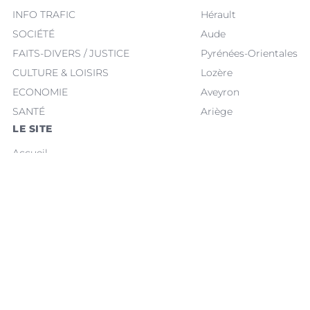
INFO TRAFIC
Hérault
SOCIÉTÉ
Aude
FAITS-DIVERS / JUSTICE
Pyrénées-Orientales
CULTURE & LOISIRS
Lozère
ECONOMIE
Aveyron
SANTÉ
Ariège
LE SITE
Accueil
Toutes les rubriques
Flux RSS
Flux RSS — La Une
Plan du site
Plan Google Actualités
Mentions légales