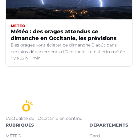
MÉTÉO
Météo : des orages attendus ce
dimanche en Occitanie, les prévisions
Des orages vont éclater ce dimanche 9 août dans
certains départements d’Occitanie. Le bulletin météo.
il y a 22 h
1 min
L'actualité de l'Occitanie en continu
RUBRIQUES
DÉPARTEMENTS
MÉTÉO
Gard