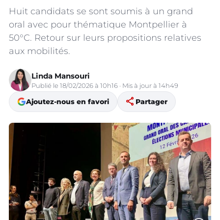
Huit candidats se sont soumis à un grand
oral avec pour thématique Montpellier à
50°C. Retour sur leurs propositions relatives
aux mobilités.
Linda Mansouri
Publié le 18/02/2026 à 10h16 · Mis à jour à 14h49
share
Ajoutez-nous en favori
Partager