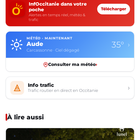
InfOccitanie dans votre
poche
Télécharger
Alertes en temps réel, météo &
trafic
MÉTÉO · MAINTENANT
35°
Aude
›
Carcassonne · Ciel dégagé
Consulter ma météo
›
Info trafic
›
Trafic routier en direct en Occitanie
À lire aussi