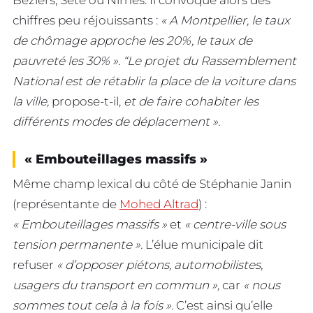
Béziers, Sète ou Nîmes. Il convoque alors des
chiffres peu réjouissants :
« A Montpellier, le taux
de chômage approche les 20%, le taux de
pauvreté les 30% ». “Le projet du Rassemblement
National est de rétablir la place de la voiture dans
la ville,
propose-t-il,
et de faire cohabiter les
différents modes de déplacement ».
« Embouteillages massifs »
Même champ lexical du côté de Stéphanie Janin
(représentante de
Mohed Altrad
) :
« Embouteillages massifs »
et
« centre-ville sous
tension permanente ».
L’élue municipale dit
refuser
« d’opposer piétons, automobilistes,
usagers du transport en commun »,
car
« nous
sommes tout cela à la fois ».
C’est ainsi qu’elle