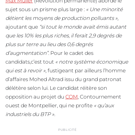
Max Muller
(Révolution permanente) aborde le
sujet sous un prisme plus large :
« Une minorité
détient les moyens de production polluants »,
ajoutant que
“si tout le monde avait émis autant
que les 10% les plus riches, il ferait 2,9 degrés de
plus sur terre au lieu des 0,6 degrés
d’augmentation”
.
Pour le cadet des
candidats,c’est tout
« notre système économique
qui est à revoir »,
fustigeant par ailleurs l’homme
d’affaires Mohed Altrad issu du grand patronat
délétère selon lui. Le candidat réitère son
opposition au projet du
COM
, Contournement
ouest de Montpellier, qui ne profite
« qu’aux
industriels du BTP ».
PUBLICITÉ