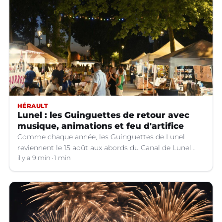
HÉRAULT
Lunel : les Guinguettes de retour avec
musique, animations et feu d'artifice
Comme chaque année, les Guinguettes de Lunel
reviennent le 15 août aux abords du Canal de Lunel
(Hérault).
il y a 9 min
1 min