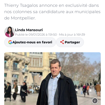
Thierry Tsagalos annonce en exclusivité dans
nos colonnes sa candidature aux municipales
de Montpellier.
Linda Mansouri
Publié le 09/01/2026 à 15h50 · Mis à jour à 16h39
share
Ajoutez-nous en favori
Partager
i