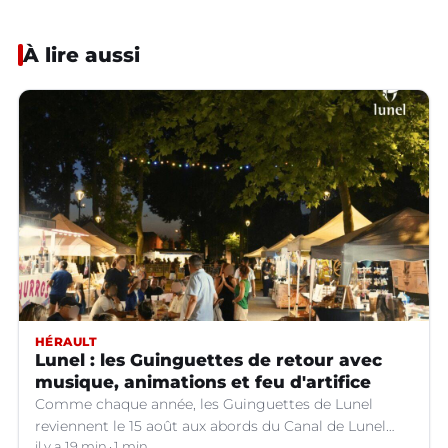
À lire aussi
HÉRAULT
Lunel : les Guinguettes de retour avec
musique, animations et feu d'artifice
Comme chaque année, les Guinguettes de Lunel
reviennent le 15 août aux abords du Canal de Lunel
(Hérault).
il y a 19 min
1 min