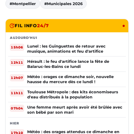
#Montpellier
#Municipales 2026
FIL INFO
24/7
AUJOURD'HUI
Lunel : les Guinguettes de retour avec
15h06
musique, animations et feu d'artifice
Hérault : le feu d'artifice lance la fête de
12h11
Balaruc-les-Bains ce lundi
Météo : orages ce dimanche soir, nouvelle
12h07
hausse du mercure dès ce lundi !
Toulouse Métropole : des kits économiseurs
11h11
d'eau distribués à la population
Une femme meurt après avoir été brûlée avec
07h04
son bébé par son mari
HIER
Météo : des orages attendus ce dimanche en
17h10