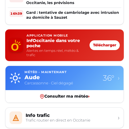
Occitanie, les prévisions
Gard : tentative de cambriolage avec intrusion
16h39
au domicile à Sauzet
APPLICATION MOBILE
InfOccitanie dans votre
poche
Télécharger
Alertes en temps réel, météo &
trafic
MÉTÉO · MAINTENANT
36°
Aude
›
Carcassonne · Ciel dégagé
Consulter ma météo
›
Info trafic
›
Trafic routier en direct en Occitanie