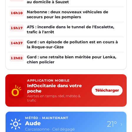
au domicile à Sauzet
Narbonne : deux nouveaux véhicules de
16h10
secours pour les pompiers
A75 : incendie dans le tunnel de l'Escalette,
15h17
trafic à l'arrêt
Gard : un épisode de pollution est en cours à
14h37
la Roque-sur-Cèze
Gard : une retraite bien méritée pour Lenka,
12h02
chien policier
APPLICATION MOBILE
InfOccitanie dans votre
poche
Télécharger
Alertes en temps réel, météo &
trafic
MÉTÉO · MAINTENANT
21°
Aude
›
Carcassonne · Ciel dégagé