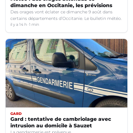
dimanche en Occitanie, les prévisions
Des orages vont éclater ce dimanche 9 août dans
certains départements d’Occitanie. Le bulletin météo.
il y a 14 h
1 min
GARD
Gard : tentative de cambriolage avec
intrusion au domicile à Sauzet
La gendarmerie est prévenue.