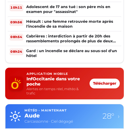
Adolescent de 17 ans tué : son père mis en
10h11
examen pour "assassinat"
Hérault : une femme retrouvée morte après
09h56
l'incendie de sa maison
Cabrières : interdiction à partir de 20h des
08h54
rassemblements prolongés de plus de deux
mineurs non accompagnés d'un adulte
Gard : un incendie se déclare au sous-sol d'un
08h24
hôtel
APPLICATION MOBILE
InfOccitanie dans votre
poche
Télécharger
Alertes en temps réel, météo &
trafic
MÉTÉO · MAINTENANT
28°
Aude
›
Carcassonne · Ciel dégagé