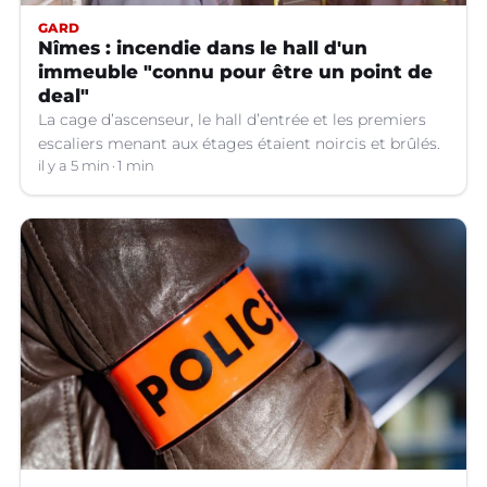
GARD
Nîmes : incendie dans le hall d'un
immeuble "connu pour être un point de
deal"
La cage d’ascenseur, le hall d’entrée et les premiers
escaliers menant aux étages étaient noircis et brûlés.
il y a 5 min
1 min