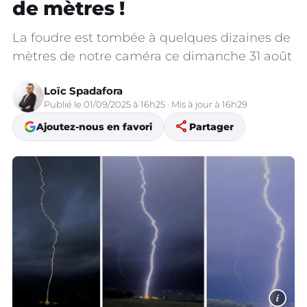
de mètres !
La foudre est tombée à quelques dizaines de
mètres de notre caméra ce dimanche 31 août
Loïc Spadafora
Publié le 01/09/2025 à 16h25 · Mis à jour à 16h29
share
Ajoutez-nous en favori
Partager
i