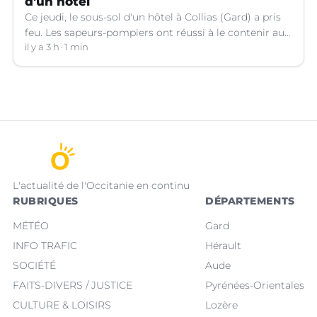
d'un hôtel
Ce jeudi, le sous-sol d'un hôtel à Collias (Gard) a pris
feu. Les sapeurs-pompiers ont réussi à le contenir au
niveau de la buanderie.
il y a 3 h
1 min
L'actualité de l'Occitanie en continu
RUBRIQUES
DÉPARTEMENTS
MÉTÉO
Gard
INFO TRAFIC
Hérault
SOCIÉTÉ
Aude
FAITS-DIVERS / JUSTICE
Pyrénées-Orientales
CULTURE & LOISIRS
Lozère