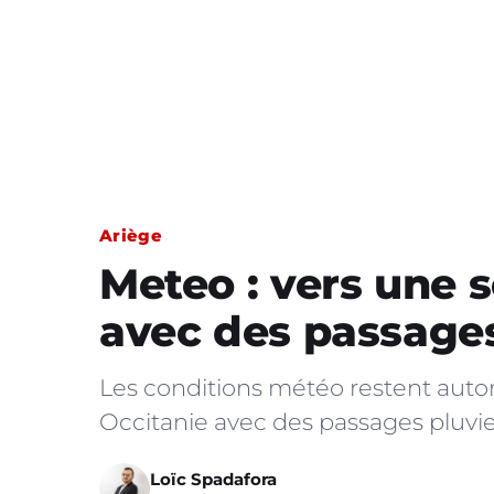
Ariège
Meteo : vers une
avec des passages
Les conditions météo restent auto
Occitanie avec des passages pluv
Loïc Spadafora