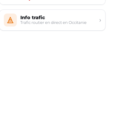
Info trafic
›
Trafic routier en direct en Occitanie