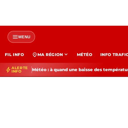
menu
MENU
expand_more
location_on
FIL INFO
MA RÉGION
MÉTÉO
INFO TRAFI
ALERTE
bolt
Météo : à quand une baisse des températur
INFO