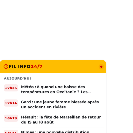
FIL INFO
24/7
AUJOURD'HUI
Météo : à quand une baisse des
17h25
températures en Occitanie ? Les
prévisions
Gard : une jeune femme blessée après
17h14
un accident en rivière
Hérault : la fête de Marseillan de retour
16h19
du 15 au 18 août
Nîmes : une nouvelle distribution