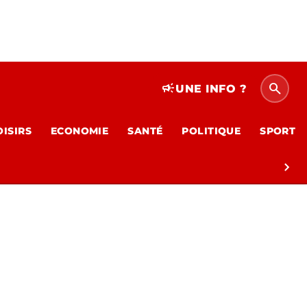
search
campaign
UNE INFO ?
OISIRS
ECONOMIE
SANTÉ
POLITIQUE
SPORT
chevron_right