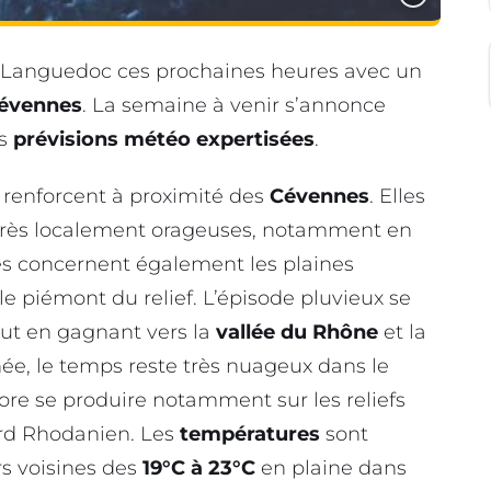
 Languedoc ces prochaines heures avec un
évennes
. La semaine à venir s’annonce
es
prévisions météo expertisées
.
 renforcent à proximité des
Cévennes
. Elles
très localement orageuses, notamment en
uies concernent également les plaines
le piémont du relief. L’épisode pluvieux se
out en gagnant vers la
vallée du Rhône
et la
ée, le temps reste très nuageux dans le
re se produire notamment sur les reliefs
ard Rhodanien. Les
températures
sont
rs voisines des
19°C à 23°C
en plaine dans