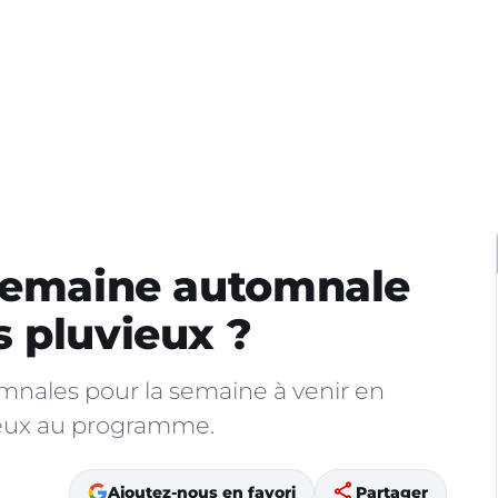
 semaine automnale
 pluvieux ?
mnales pour la semaine à venir en
ieux au programme.
share
Ajoutez-nous en favori
Partager