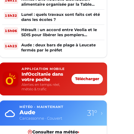
16h11
alimentaire organisée par la Table
Ouverte
Lunel : quels travaux sont faits cet été
15h32
dans les écoles ?
Hérault : un accord entre Veolia et le
15h06
SDIS pour libérer les pompiers
volontaires
Aude : deux bars de plage à Leucate
14h23
fermés par le préfet
APPLICATION MOBILE
InfOccitanie dans
votre poche
Télécharger
Alertes en temps réel,
météo & trafic
MÉTÉO · MAINTENANT
31°
Aude
›
Carcassonne · Couvert
Consulter ma météo
›