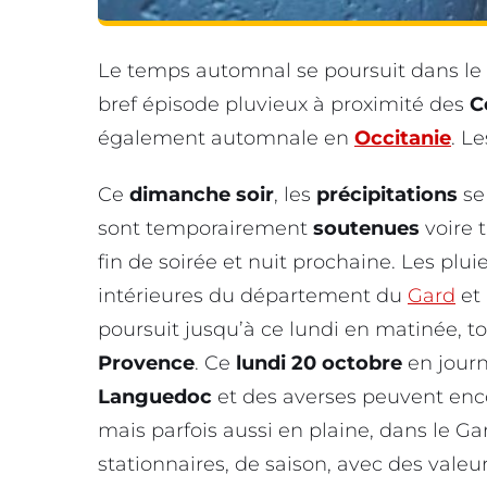
Le temps automnal se poursuit dans le
bref épisode pluvieux à proximité des
C
également automnale en
Occitanie
. L
Ce
dimanche
soir
, les
précipitations
se
sont temporairement
soutenues
voire 
fin de soirée et nuit prochaine. Les pl
intérieures du département du
Gard
et 
poursuit jusqu’à ce lundi en matinée, t
Provence
. Ce
lundi 20 octobre
en journ
Languedoc
et des averses peuvent enco
mais parfois aussi en plaine, dans le G
stationnaires, de saison, avec des valeu