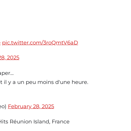
e
pic.twitter.com/3roQmtV6aD
28, 2025
aper…
ot il y a un peu moins d'une heure.
eo)
February 28, 2025
its Réunion Island, France