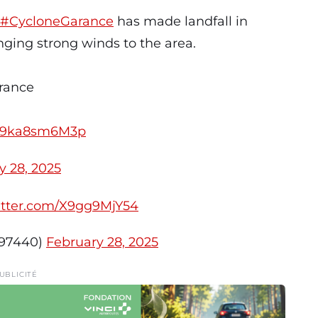
#CycloneGarance
has made landfall in
nging strong winds to the area.
France
m/9ka8sm6M3p
y 28, 2025
witter.com/X9gg9MjY54
p97440)
February 28, 2025
UBLICITÉ