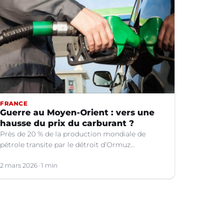
FRANCE
Guerre au Moyen-Orient : vers une
hausse du prix du carburant ?
Près de 20 % de la production mondiale de
pétrole transite par le détroit d’Ormuz
dorénavant paralysé.
2 mars 2026
1 min