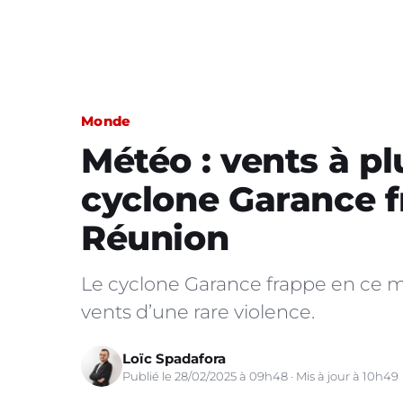
Monde
Météo : vents à pl
cyclone Garance fr
Réunion
Le cyclone Garance frappe en ce m
vents d’une rare violence.
Loïc Spadafora
Publié le 28/02/2025 à 09h48 · Mis à jour à 10h49