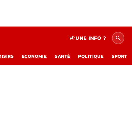
search
campaign
UNE INFO ?
OISIRS
ECONOMIE
SANTÉ
POLITIQUE
SPORT