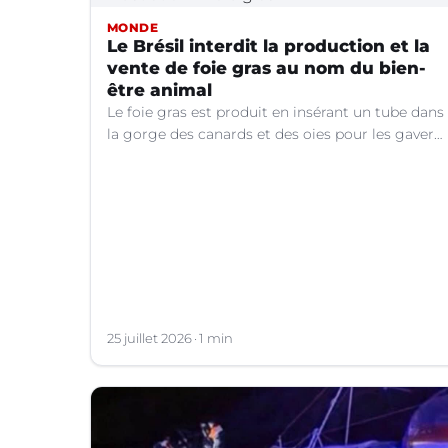
MONDE
Le Brésil interdit la production et la
vente de foie gras au nom du bien-
être animal
Le foie gras est produit en insérant un tube dans
la gorge des canards et des oies pour les gaver
de grandes quantités de nourriture, ce qui
provoque une hypertrophie rapide du foie,
organe dont on tire le produit.
25 juillet 2026
1 min