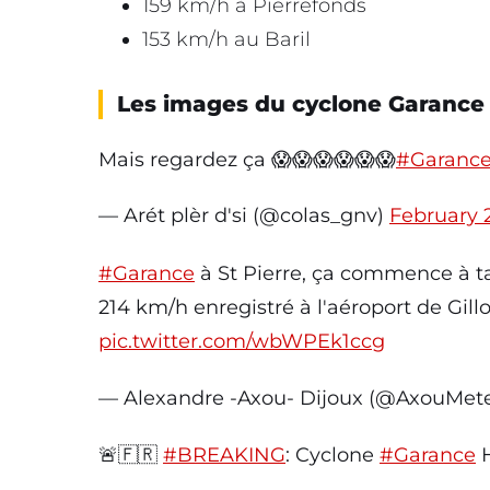
159 km/h à Pierrefonds
153 km/h au Baril
Les images du cyclone Garance
Mais regardez ça 😱😱😱😱😱😱
#Garanc
— Arét plèr d'si (@colas_gnv)
February 
#Garance
à St Pierre, ça commence à t
214 km/h enregistré à l'aéroport de Gill
pic.twitter.com/wbWPEk1ccg
— Alexandre -Axou- Dijoux (@AxouMet
🚨🇫🇷
#BREAKING
: Cyclone
#Garance
H