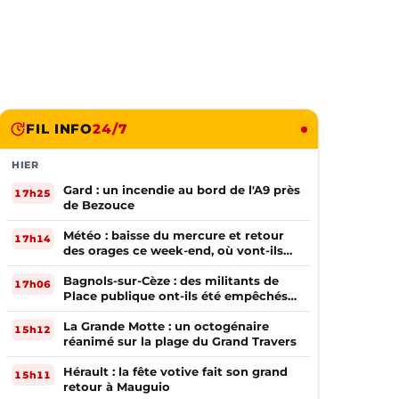
FIL INFO
24/7
HIER
Gard : un incendie au bord de l'A9 près
17h25
de Bezouce
Météo : baisse du mercure et retour
17h14
des orages ce week-end, où vont-ils
frapper ?
Bagnols-sur-Cèze : des militants de
17h06
Place publique ont-ils été empêchés
de tracter par la mairie ?
La Grande Motte : un octogénaire
15h12
réanimé sur la plage du Grand Travers
Hérault : la fête votive fait son grand
15h11
retour à Mauguio