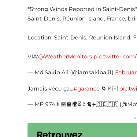
*Strong Winds Reported in Saint-Denis*
Saint-Denis, Réunion Island, France, bri
Location: Saint-Denis, Réunion Island, 
VIA:
@WeatherMonitors
pic.twitter.co
— Md.Sakib Ali (@iamsakibali1)
Februar
Jamais vécu ça…
#garance
🌀🇷🇪
pic.t
— MP 974👨🏽‍🏫🌍⏳🏺🐈✈️🇷🇪🇫🇷 (@M
P