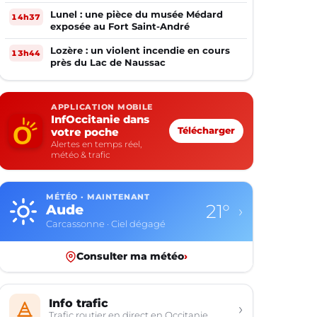
Lunel : une pièce du musée Médard
14h37
exposée au Fort Saint-André
Lozère : un violent incendie en cours
13h44
près du Lac de Naussac
APPLICATION MOBILE
InfOccitanie dans
votre poche
Télécharger
Alertes en temps réel,
météo & trafic
MÉTÉO · MAINTENANT
21°
Aude
›
Carcassonne · Ciel dégagé
Consulter ma météo
›
Info trafic
›
Trafic routier en direct en Occitanie