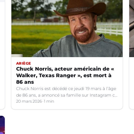
ARIÈGE
Chuck Norris, acteur américain de «
Walker, Texas Ranger », est mort à
86 ans
Chuck Norris est décédé ce jeudi 19 mars à l’âge
de 86 ans, a annoncé sa famille sur Instagram ce
vendredi 20 mars.
20 mars 2026
1 min