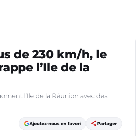
us de 230 km/h, le
appe l’Ile de la
oment l’Ile de la Réunion avec des
share
Ajoutez-nous en favori
Partager