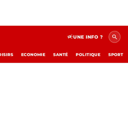
search
campaign
UNE INFO ?
OISIRS
ECONOMIE
SANTÉ
POLITIQUE
SPORT