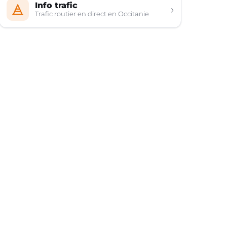
Info trafic
›
Trafic routier en direct en Occitanie