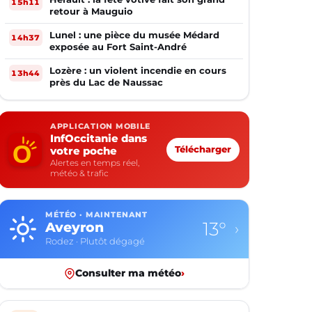
15h11
retour à Mauguio
Lunel : une pièce du musée Médard
14h37
exposée au Fort Saint-André
Lozère : un violent incendie en cours
13h44
près du Lac de Naussac
APPLICATION MOBILE
InfOccitanie dans
votre poche
Télécharger
Alertes en temps réel,
météo & trafic
MÉTÉO · MAINTENANT
13°
Aveyron
›
Rodez · Plutôt dégagé
Consulter ma météo
›