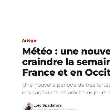
Ariège
Météo : une nouve
craindre la semai
France et en Occi
Une nouvelle période de très fortes
envisagé dans les prochains jours e
Loïc Spadafora
Publié le 06/08/2025 à 17h48