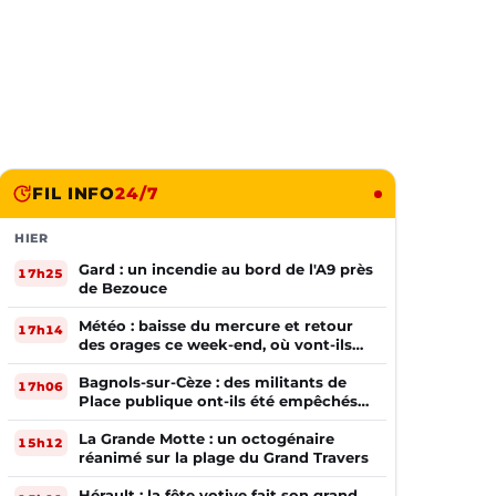
FIL INFO
24/7
HIER
Gard : un incendie au bord de l'A9 près
17h25
de Bezouce
Météo : baisse du mercure et retour
17h14
des orages ce week-end, où vont-ils
frapper ?
Bagnols-sur-Cèze : des militants de
17h06
Place publique ont-ils été empêchés
de tracter par la mairie ?
La Grande Motte : un octogénaire
15h12
réanimé sur la plage du Grand Travers
Hérault : la fête votive fait son grand