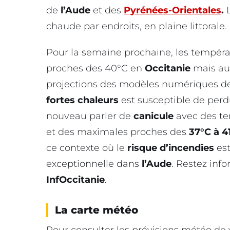
de
l’Aude
et des
Pyrénées-Orientales
.
L
chaude par endroits, en plaine littorale.
Pour la semaine prochaine, les températ
proches des 40°C en
Occitanie
mais aus
projections des modèles numériques de 
fortes chaleurs
est susceptible de perdu
nouveau parler de
canicule
avec des te
et des maximales proches des
37°C à 4
ce contexte où le
risque d’incendies
es
exceptionnelle dans
l’Aude
. Restez inf
InfOccitanie
.
La carte météo