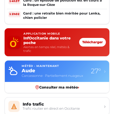
Gard : un épisode de pollution est en cours à
14h37
la Roque-sur-Cèze
Gard : une retraite bien méritée pour Lenka,
12h02
chien policier
APPLICATION MOBILE
InfOccitanie dans votre
poche
Télécharger
Alertes en temps réel, météo &
trafic
MÉTÉO · MAINTENANT
27°
Aude
›
Carcassonne · Partiellement nuageux
Consulter ma météo
›
Info trafic
›
Trafic routier en direct en Occitanie