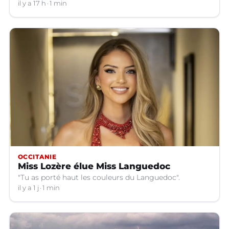
il y a 17 h
1 min
OCCITANIE
Miss Lozère élue Miss Languedoc
"Tu as porté haut les couleurs du Languedoc".
il y a 1 j
1 min