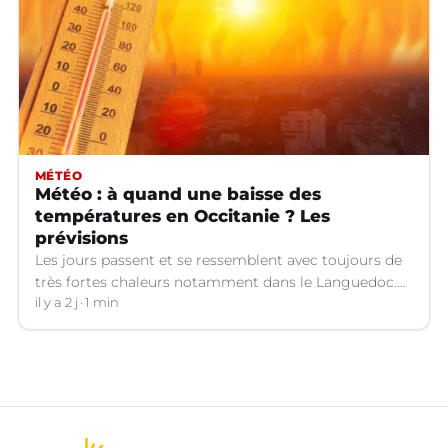
MÉTÉO
Météo : à quand une baisse des
températures en Occitanie ? Les
prévisions
Les jours passent et se ressemblent avec toujours de
très fortes chaleurs notamment dans le Languedoc.
Jusqu’à quand ?
il y a 2 j
1 min