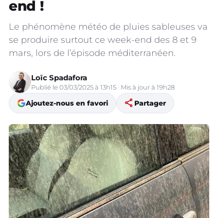
end !
Le phénomène météo de pluies sableuses va
se produire surtout ce week-end des 8 et 9
mars, lors de l’épisode méditerranéen.
Loïc Spadafora
Publié le 03/03/2025 à 13h15 · Mis à jour à 19h28
share
Ajoutez-nous en favori
Partager