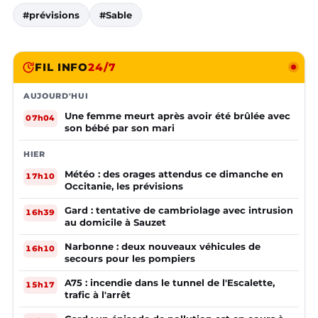
#prévisions
#Sable
FIL INFO
24/7
AUJOURD'HUI
Une femme meurt après avoir été brûlée avec
07h04
son bébé par son mari
HIER
Météo : des orages attendus ce dimanche en
17h10
Occitanie, les prévisions
Gard : tentative de cambriolage avec intrusion
16h39
au domicile à Sauzet
Narbonne : deux nouveaux véhicules de
16h10
secours pour les pompiers
A75 : incendie dans le tunnel de l'Escalette,
15h17
trafic à l'arrêt