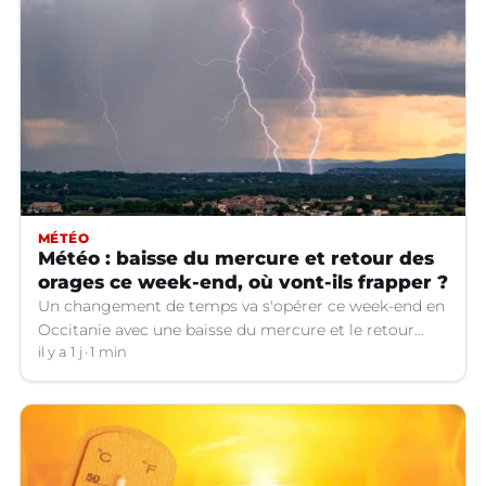
MÉTÉO
Météo : baisse du mercure et retour des
orages ce week-end, où vont-ils frapper ?
Un changement de temps va s'opérer ce week-end en
Occitanie avec une baisse du mercure et le retour
d'orages dans certains départements.
il y a 1 j
1 min