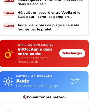
15h32
dans les écoles ?
Hérault : un accord entre Veolia et le
15h06
SDIS pour libérer les pompiers
volontaires
Aude : deux bars de plage à Leucate
14h23
fermés par le préfet
APPLICATION MOBILE
InfOccitanie dans
votre poche
Télécharger
Alertes en temps réel,
météo & trafic
MÉTÉO · MAINTENANT
27°
Aude
›
Carcassonne · Ciel dégagé
Consulter ma météo
›