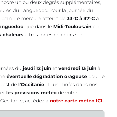
core un ou deux degrés supplémentaires,
ieures du Languedoc. Pour la journée du
 cran. Le mercure atteint de
33°C à 37°C
à
anguedoc
que dans le
Midi-Toulousain
ou
s chaleurs
à très fortes chaleurs sont
urnées du
jeudi 12 juin
et
vendredi 13 juin
à
une
éventuelle dégradation orageuse
pour le
Ouest de
l’Occitanie
! Plus d’infos dans nos
ter
les prévisions météo
de votre
Occitanie, accédez à
notre carte météo ICI.