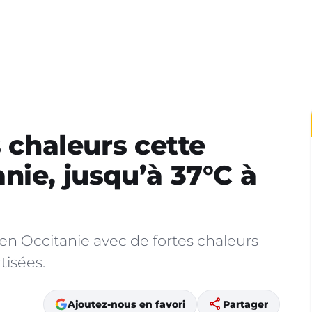
s chaleurs cette
nie, jusqu’à 37°C à
s en Occitanie avec de fortes chaleurs
tisées.
share
Ajoutez-nous en favori
Partager