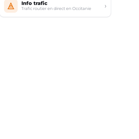
Info trafic
›
Trafic routier en direct en Occitanie