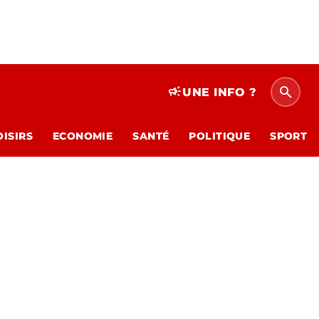
search
campaign
UNE INFO ?
OISIRS
ECONOMIE
SANTÉ
POLITIQUE
SPORT