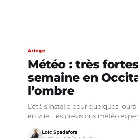
Ariège
Météo : très forte
semaine en Occita
l’ombre
L’été s’installe pour quelques jour
en vue. Les prévisions météo exper
Loïc Spadafora
Publié le 08/06/2025 à 17h46