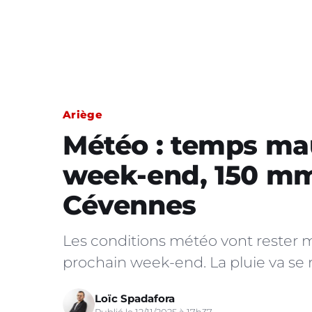
Ariège
Météo : temps ma
week-end, 150 mm
Cévennes
Les conditions météo vont rester 
prochain week-end. La pluie va se
Loïc Spadafora
Publié le 12/11/2025 à 17h37