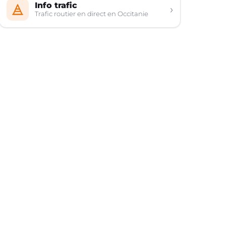
Info trafic
›
Trafic routier en direct en Occitanie