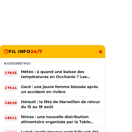
FIL INFO
24/7
AUJOURD'HUI
Météo : à quand une baisse des
17h25
températures en Occitanie ? Les
prévisions
Gard : une jeune femme blessée après
17h14
un accident en rivière
Hérault : la fête de Marseillan de retour
16h19
du 15 au 18 août
Nîmes : une nouvelle distribution
16h11
alimentaire organisée par la Table
Ouverte
Lunel : quels travaux sont faits cet été