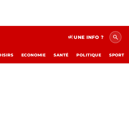
search
campaign
UNE INFO ?
OISIRS
ECONOMIE
SANTÉ
POLITIQUE
SPORT