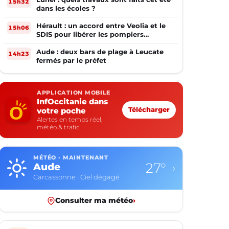
15h32
dans les écoles ?
Hérault : un accord entre Veolia et le
15h06
SDIS pour libérer les pompiers
volontaires
Aude : deux bars de plage à Leucate
14h23
fermés par le préfet
APPLICATION MOBILE
InfOccitanie dans
votre poche
Télécharger
Alertes en temps réel,
météo & trafic
MÉTÉO · MAINTENANT
27°
Aude
›
Carcassonne · Ciel dégagé
Consulter ma météo
›