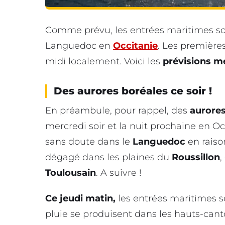
Comme prévu, les entrées maritimes son
Languedoc en
Occitanie
. Les première
midi localement. Voici les
prévisions 
Des aurores boréales ce soir !
En préambule, pour rappel, des
aurore
mercredi soir et la nuit prochaine en Occ
sans doute dans le
Languedoc
en raiso
dégagé dans les plaines du
Roussillon
,
Toulousain
. A suivre !
Ce jeudi matin,
les entrées maritimes s
pluie se produisent dans les hauts-cant