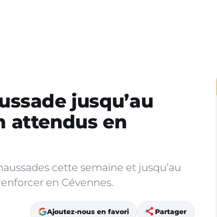
ussade jusqu’au
 attendus en
maussades cette semaine et jusqu’au
 renforcer en Cévennes.
share
Ajoutez-nous en favori
Partager