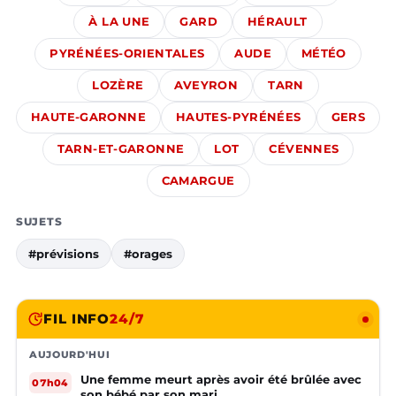
À LA UNE
GARD
HÉRAULT
PYRÉNÉES-ORIENTALES
AUDE
MÉTÉO
LOZÈRE
AVEYRON
TARN
HAUTE-GARONNE
HAUTES-PYRÉNÉES
GERS
TARN-ET-GARONNE
LOT
CÉVENNES
CAMARGUE
SUJETS
#prévisions
#orages
FIL INFO
24/7
AUJOURD'HUI
Une femme meurt après avoir été brûlée avec
07h04
son bébé par son mari