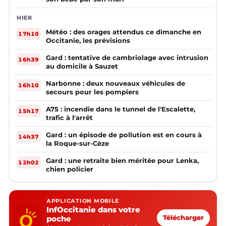
HIER
Météo : des orages attendus ce dimanche en
17h10
Occitanie, les prévisions
Gard : tentative de cambriolage avec intrusion
16h39
au domicile à Sauzet
Narbonne : deux nouveaux véhicules de
16h10
secours pour les pompiers
A75 : incendie dans le tunnel de l'Escalette,
15h17
trafic à l'arrêt
Gard : un épisode de pollution est en cours à
14h37
la Roque-sur-Cèze
Gard : une retraite bien méritée pour Lenka,
12h02
chien policier
APPLICATION MOBILE
InfOccitanie dans votre
poche
Télécharger