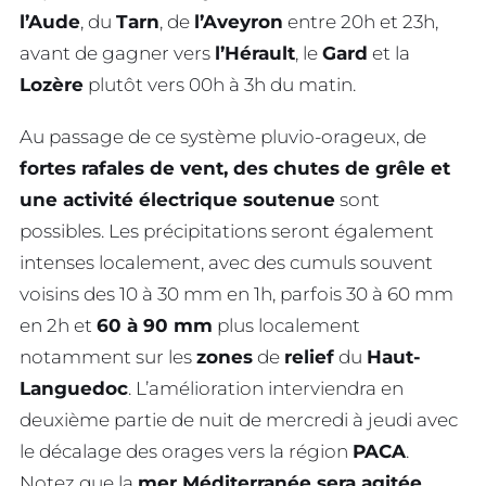
l’Aude
, du
Tarn
, de
l’Aveyron
entre 20h et 23h,
avant de gagner vers
l’Hérault
, le
Gard
et la
Lozère
plutôt vers 00h à 3h du matin.
Au passage de ce système pluvio-orageux, de
fortes rafales de vent, des chutes de grêle et
une activité électrique soutenue
sont
possibles. Les précipitations seront également
intenses localement, avec des cumuls souvent
voisins des 10 à 30 mm en 1h, parfois 30 à 60 mm
en 2h et
60 à 90 mm
plus localement
notamment sur les
zones
de
relief
du
Haut-
Languedoc
. L’amélioration interviendra en
deuxième partie de nuit de mercredi à jeudi avec
le décalage des orages vers la région
PACA
.
Notez que la
mer Méditerranée sera agitée