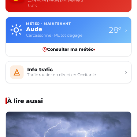
Alertes en temps réel, météo &
trafic
MÉTÉO · MAINTENANT
28°
Aude
›
Carcassonne · Plutôt dégagé
Consulter ma météo
›
Info trafic
›
Trafic routier en direct en Occitanie
À lire aussi