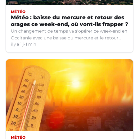
MÉTÉO
Météo : baisse du mercure et retour des
orages ce week-end, où vont-ils frapper ?
Un changement de temps va s'opérer ce week-end en
Occitanie avec une baisse du mercure et le retour
d'orages dans certains départements.
il y a 1 j
1 min
MÉTÉO