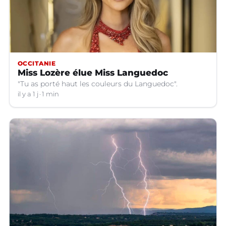
OCCITANIE
Miss Lozère élue Miss Languedoc
"Tu as porté haut les couleurs du Languedoc".
il y a 1 j
1 min