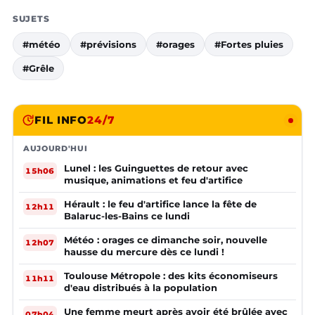
SUJETS
#météo
#prévisions
#orages
#Fortes pluies
#Grêle
FIL INFO
24/7
AUJOURD'HUI
Lunel : les Guinguettes de retour avec
15h06
musique, animations et feu d'artifice
Hérault : le feu d'artifice lance la fête de
12h11
Balaruc-les-Bains ce lundi
Météo : orages ce dimanche soir, nouvelle
12h07
hausse du mercure dès ce lundi !
Toulouse Métropole : des kits économiseurs
11h11
d'eau distribués à la population
Une femme meurt après avoir été brûlée avec
07h04