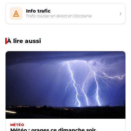
Info trafic
›
Trafic routier en direct en Occitanie
À lire aussi
MÉTÉO
Météo : orages ce dimanche soir,