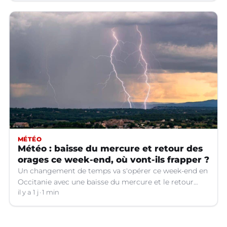
MÉTÉO
Météo : baisse du mercure et retour des
orages ce week-end, où vont-ils frapper ?
Un changement de temps va s'opérer ce week-end en
Occitanie avec une baisse du mercure et le retour
d'orages dans certains départements.
il y a 1 j
1 min