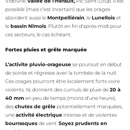
Vidourle,
vallée de l’Hérault,
Pic Saint-Loup. Il est
possible (mais c’est incertain) que les orages
abordent aussi le
Montpelliérain
, le
Lunellois
et
le
bassin
Nîmois
. Plutôt en fin d’après-midi pour
ces secteurs, le cas échéant.
Fortes pluies et grêle marquée
L’activite pluvio-orageuse
se poursuit en début
de soirée et régresse avec la tombée de la nuit.
Ces orages pourront être localement forts voire
violents. Ils donnent des cumuls de pluie de
20 à
40 mm
en peu de temps (moins d’une heure),
des
chutes de grêle
potentiellement marquées,
une
activité
électrique
intense et de violentes
bourrasques
de vent.
Soyez prudents en