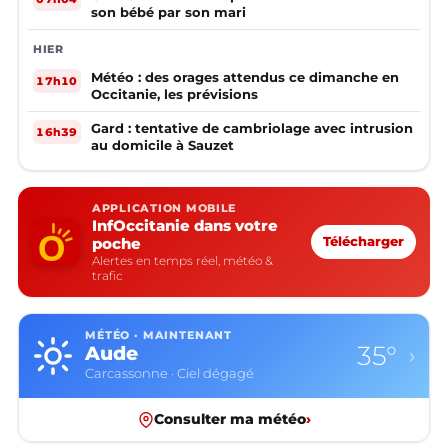
son bébé par son mari
HIER
Météo : des orages attendus ce dimanche en
17h10
Occitanie, les prévisions
Gard : tentative de cambriolage avec intrusion
16h39
au domicile à Sauzet
APPLICATION MOBILE
InfOccitanie dans votre
poche
Télécharger
Alertes en temps réel, météo &
trafic
MÉTÉO · MAINTENANT
35°
Aude
›
Carcassonne · Ciel dégagé
Consulter ma météo
›