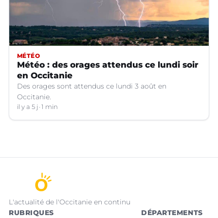
MÉTÉO
Météo : des orages attendus ce lundi soir
en Occitanie
Des orages sont attendus ce lundi 3 août en
Occitanie.
il y a 5 j
1 min
L'actualité de l'Occitanie en continu
RUBRIQUES
DÉPARTEMENTS