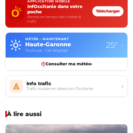
APPLICATION MOBILE
InfOccitanie dans votre
poche
Télécharger
Alertes en temps réel, météo &
trafic
MÉTÉO · MAINTENANT
25°
Haute-Garonne
›
Toulouse · Ciel dégagé
Consulter ma météo
›
Info trafic
›
Trafic routier en direct en Occitanie
À lire aussi