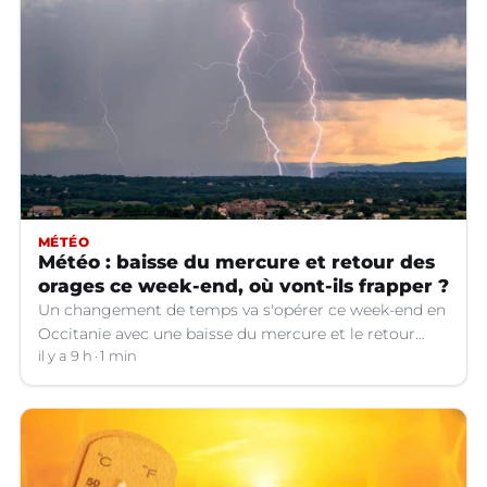
MÉTÉO
Météo : baisse du mercure et retour des
orages ce week-end, où vont-ils frapper ?
Un changement de temps va s'opérer ce week-end en
Occitanie avec une baisse du mercure et le retour
d'orages dans certains départements.
il y a 9 h
1 min