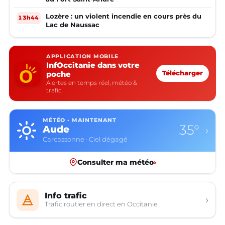
Lozère : un violent incendie en cours près du
13h44
Lac de Naussac
APPLICATION MOBILE
InfOccitanie dans votre
poche
Télécharger
Alertes en temps réel, météo &
trafic
MÉTÉO · MAINTENANT
35°
Aude
›
Carcassonne · Ciel dégagé
Consulter ma météo
›
Info trafic
›
Trafic routier en direct en Occitanie