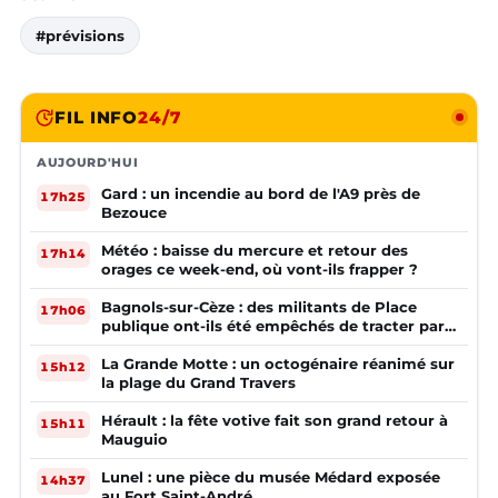
#prévisions
FIL INFO
24/7
AUJOURD'HUI
Gard : un incendie au bord de l'A9 près de
17h25
Bezouce
Météo : baisse du mercure et retour des
17h14
orages ce week-end, où vont-ils frapper ?
Bagnols-sur-Cèze : des militants de Place
17h06
publique ont-ils été empêchés de tracter par
la mairie ?
La Grande Motte : un octogénaire réanimé sur
15h12
la plage du Grand Travers
Hérault : la fête votive fait son grand retour à
15h11
Mauguio
Lunel : une pièce du musée Médard exposée
14h37
au Fort Saint-André