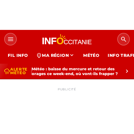
menu
search
expand_more
location_on
FIL INFO
MA RÉGION
MÉTÉO
INFO TRAF
Météo : baisse du mercure et retour des
ALERTE
thunderstorm
chevron_right
MÉTÉO
orages ce week-end, où vont-ils frapper ?
PUBLICITÉ