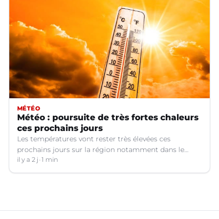
MÉTÉO
Météo : poursuite de très fortes chaleurs
ces prochains jours
Les températures vont rester très élevées ces
prochains jours sur la région notamment dans le
Languedoc.
il y a 2 j
1 min