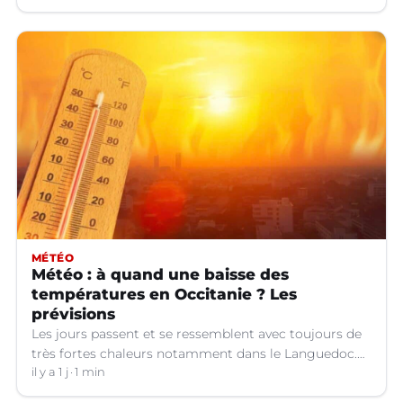
MÉTÉO
Météo : à quand une baisse des
températures en Occitanie ? Les
prévisions
Les jours passent et se ressemblent avec toujours de
très fortes chaleurs notamment dans le Languedoc.
Jusqu’à quand ?
il y a 1 j
1 min