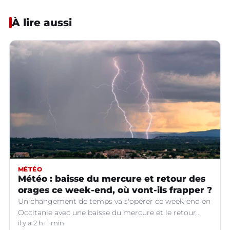
À lire aussi
MÉTÉO
Météo : baisse du mercure et retour des
orages ce week-end, où vont-ils frapper ?
Un changement de temps va s'opérer ce week-end en
Occitanie avec une baisse du mercure et le retour
d'orages dans certains départements.
il y a 2 h
1 min