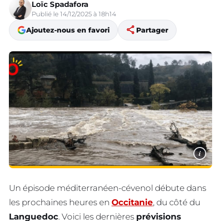
Loïc Spadafora
Publié le 14/12/2025 à 18h14
share
Ajoutez-nous en favori
Partager
i
Un épisode méditerranéen-cévenol débute dans
les prochaines heures en
Occitanie
, du côté du
Languedoc
. Voici les dernières
prévisions