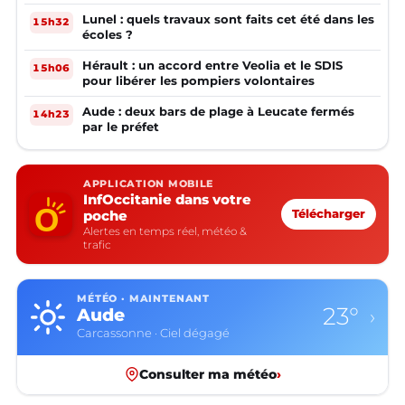
Lunel : quels travaux sont faits cet été dans les
15h32
écoles ?
Hérault : un accord entre Veolia et le SDIS
15h06
pour libérer les pompiers volontaires
Aude : deux bars de plage à Leucate fermés
14h23
par le préfet
APPLICATION MOBILE
InfOccitanie dans votre
poche
Télécharger
Alertes en temps réel, météo &
trafic
MÉTÉO · MAINTENANT
23°
Aude
›
Carcassonne · Ciel dégagé
Consulter ma météo
›