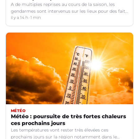
A de multiples reprises au cours de la saison, les
gendarmes sont intervenus sur les lieux pour des faits
de violences, de consommation d'alcool, de rixes, de
il y a 14 h
1 min
tapage, de stationnement...
MÉTÉO
Météo : poursuite de très fortes chaleurs
ces prochains jours
Les températures vont rester très élevées ces
prochains jours sur la région notamment dans le