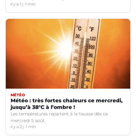
Languedoc.
il y a 1 j
1 min
MÉTÉO
Météo : très fortes chaleurs ce mercredi,
jusqu’à 38°C à l’ombre !
Les températures repartent à la hausse dès ce
mercredi 5 août.
il y a 2 j
1 min