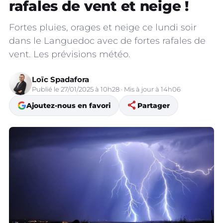
rafales de vent et neige !
Fortes pluies, orages et neige ce lundi soir
dans le Languedoc avec de fortes rafales de
vent. Les prévisions météo.
Loïc Spadafora
Publié le 27/01/2025 à 10h28 · Mis à jour à 14h06
share
Ajoutez-nous en favori
Partager