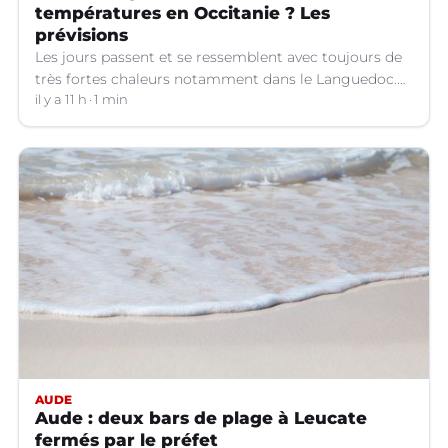
températures en Occitanie ? Les
prévisions
Les jours passent et se ressemblent avec toujours de
très fortes chaleurs notamment dans le Languedoc.
Jusqu’à quand ?
il y a 11 h
1 min
AUDE
Aude : deux bars de plage à Leucate
fermés par le préfet