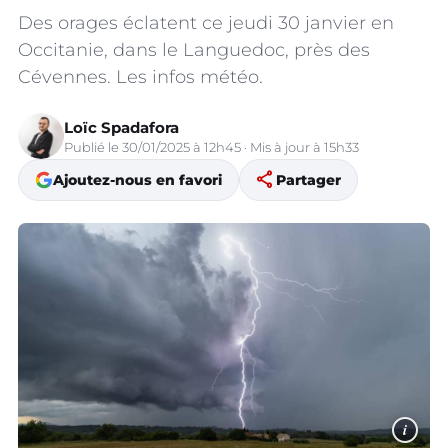
Des orages éclatent ce jeudi 30 janvier en
Occitanie, dans le Languedoc, près des
Cévennes. Les infos météo.
Loïc Spadafora
Publié le 30/01/2025 à 12h45 · Mis à jour à 15h33
share
Ajoutez-nous en favori
Partager
i