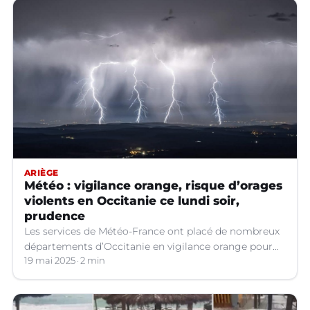
ARIÈGE
Météo : vigilance orange, risque d’orages
violents en Occitanie ce lundi soir,
prudence
Les services de Météo-France ont placé de nombreux
départements d’Occitanie en vigilance orange pour
les orages violents.
19 mai 2025
2 min