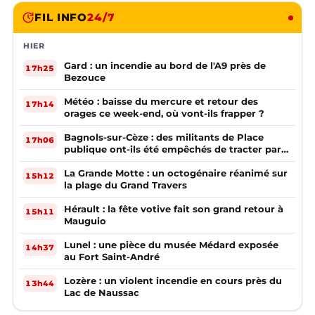
FIL INFO
24/7
HIER
Gard : un incendie au bord de l'A9 près de
17h25
Bezouce
Météo : baisse du mercure et retour des
17h14
orages ce week-end, où vont-ils frapper ?
Bagnols-sur-Cèze : des militants de Place
17h06
publique ont-ils été empêchés de tracter par
la mairie ?
La Grande Motte : un octogénaire réanimé sur
15h12
la plage du Grand Travers
Hérault : la fête votive fait son grand retour à
15h11
Mauguio
Lunel : une pièce du musée Médard exposée
14h37
au Fort Saint-André
Lozère : un violent incendie en cours près du
13h44
Lac de Naussac