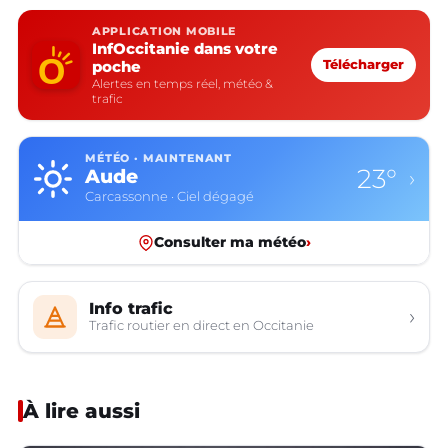
APPLICATION MOBILE
InfOccitanie dans votre
poche
Télécharger
Alertes en temps réel, météo &
trafic
MÉTÉO · MAINTENANT
23°
Aude
›
Carcassonne · Ciel dégagé
Consulter ma météo
›
Info trafic
›
Trafic routier en direct en Occitanie
À lire aussi