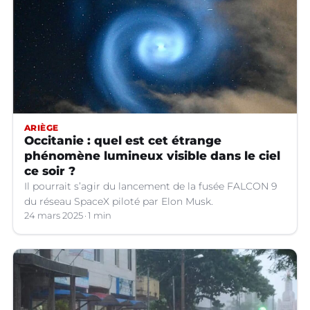
ARIÈGE
Occitanie : quel est cet étrange
phénomène lumineux visible dans le ciel
ce soir ?
Il pourrait s’agir du lancement de la fusée FALCON 9
du réseau SpaceX piloté par Elon Musk.
24 mars 2025
1 min