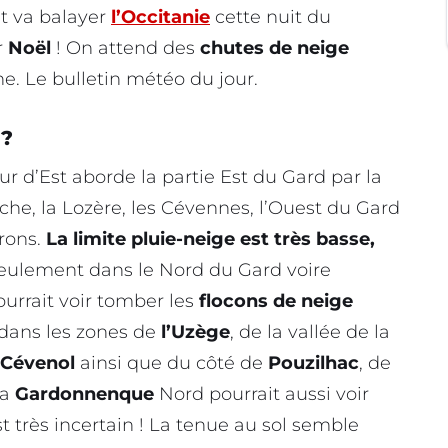
t va balayer
l’Occitanie
cette nuit du
r
Noël
! On attend des
chutes de neige
ne. Le bulletin météo du jour.
 ?
ur d’Est aborde la partie Est du Gard par la
èche, la Lozère, les Cévennes, l’Ouest du Gard
irons.
La limite pluie-neige est très basse,
eulement dans le Nord du Gard voire
urrait voir tomber les
flocons de neige
 dans les zones de
l’Uzège
, de la vallée de la
 Cévenol
ainsi que du côté de
Pouzilhac
, de
a
Gardonnenque
Nord pourrait aussi voir
st très incertain ! La tenue au sol semble