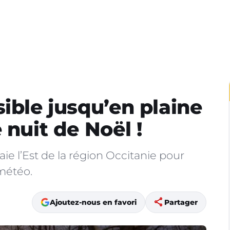
ible jusqu’en plaine
 nuit de Noël !
ie l’Est de la région Occitanie pour
 météo.
share
Ajoutez-nous en favori
Partager