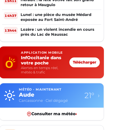
15h11
retour à Mauguio
Lunel : une pièce du musée Médard
14h37
exposée au Fort Saint-André
Lozère : un violent incendie en cours
13h44
près du Lac de Naussac
APPLICATION MOBILE
InfOccitanie dans
votre poche
Télécharger
Alertes en temps réel,
météo & trafic
MÉTÉO · MAINTENANT
12°
Aveyron
›
Rodez · Ciel dégagé
Consulter ma météo
›