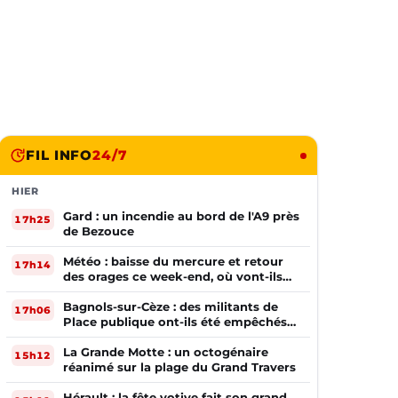
FIL INFO
24/7
HIER
Gard : un incendie au bord de l'A9 près
17h25
de Bezouce
Météo : baisse du mercure et retour
17h14
des orages ce week-end, où vont-ils
frapper ?
Bagnols-sur-Cèze : des militants de
17h06
Place publique ont-ils été empêchés
de tracter par la mairie ?
La Grande Motte : un octogénaire
15h12
réanimé sur la plage du Grand Travers
Hérault : la fête votive fait son grand