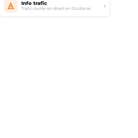
Info trafic
›
Trafic routier en direct en Occitanie