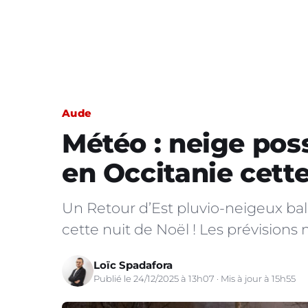
Aude
Météo : neige poss
en Occitanie cette
Un Retour d’Est pluvio-neigeux bala
cette nuit de Noël ! Les prévisions
Loïc Spadafora
Publié le 24/12/2025 à 13h07 · Mis à jour à 15h55