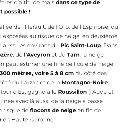
ètres d’altitude mais
dans ce type de
 possible !
allée de l’Hérault, de l’Orb, de l’Espinoise, du
t exposées au risque de neige, en deuxième
re aussi les environs du
Pic Saint-Loup
. Dans
ozère
, de
l’Aveyron
et du
Tarn
, la neige
 on peut estimer une fine pellicule de neige
300 mètres, voire 5 à 8 cm
du côté des
 côté du Larzac et de la
Montagne-Noire
,
etour d’Est gagnera le
Roussillon
(l’Aude et
tinée avec là aussi de la neige à basse
un risque de
flocons de neige
en fin de
n
en Haute-Garonne.