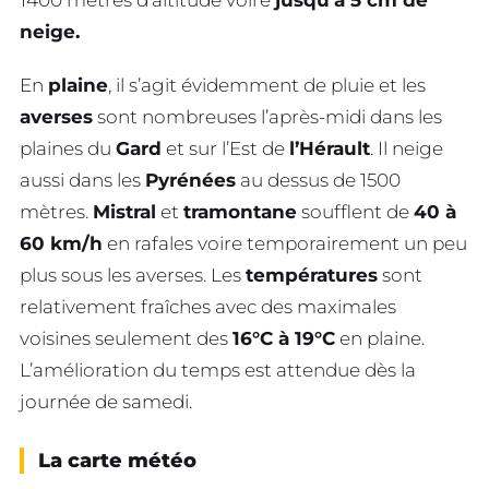
1400 mètres d’altitude voire
jusqu’à 5 cm de
neige.
En
plaine
, il s’agit évidemment de pluie et les
averses
sont nombreuses l’après-midi dans les
plaines du
Gard
et sur l’Est de
l’Hérault
. Il neige
aussi dans les
Pyrénées
au dessus de 1500
mètres.
Mistral
et
tramontane
soufflent de
40 à
60 km/h
en rafales voire temporairement un peu
plus sous les averses. Les
températures
sont
relativement fraîches avec des maximales
voisines seulement des
16°C à 19°C
en plaine.
L’amélioration du temps est attendue dès la
journée de samedi.
La carte météo