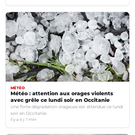
MÉTÉO
Météo : attention aux orages violents
avec grêle ce lundi soir en Occitanie
Une forte dégradation orageuse est attendue ce lundi
soir en Occitanie.
il y a 4 j
1 min