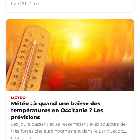
d'orages dans certains départements.
il y a 12 h
1 min
MÉTÉO
Météo : à quand une baisse des
températures en Occitanie ? Les
prévisions
Les jours passent et se ressemblent avec toujours de
très fortes chaleurs notamment dans le Languedoc.
Jusqu’à quand ?
il y a 1 j
1 min