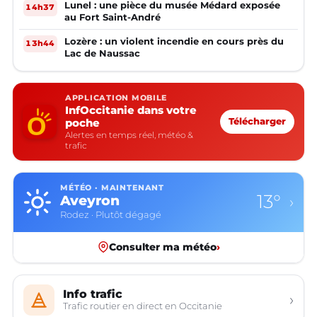
Lunel : une pièce du musée Médard exposée
14h37
au Fort Saint-André
Lozère : un violent incendie en cours près du
13h44
Lac de Naussac
APPLICATION MOBILE
InfOccitanie dans votre
poche
Télécharger
Alertes en temps réel, météo &
trafic
MÉTÉO · MAINTENANT
13°
Aveyron
›
Rodez · Plutôt dégagé
Consulter ma météo
›
Info trafic
›
Trafic routier en direct en Occitanie