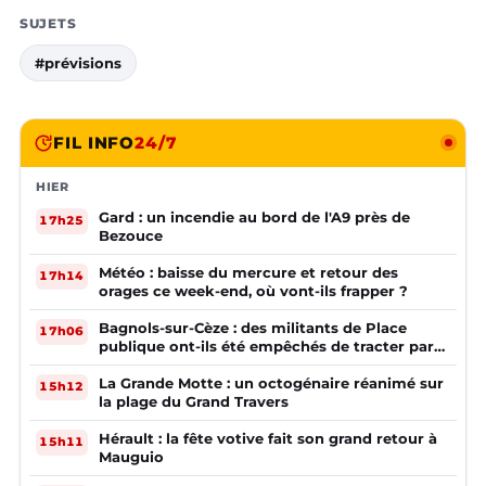
SUJETS
#prévisions
FIL INFO
24/7
HIER
Gard : un incendie au bord de l'A9 près de
17h25
Bezouce
Météo : baisse du mercure et retour des
17h14
orages ce week-end, où vont-ils frapper ?
Bagnols-sur-Cèze : des militants de Place
17h06
publique ont-ils été empêchés de tracter par
la mairie ?
La Grande Motte : un octogénaire réanimé sur
15h12
la plage du Grand Travers
Hérault : la fête votive fait son grand retour à
15h11
Mauguio