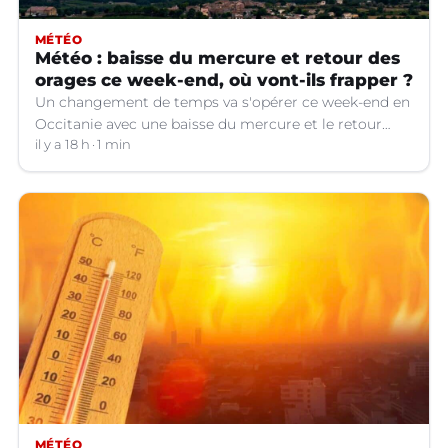
MÉTÉO
Météo : baisse du mercure et retour des
orages ce week-end, où vont-ils frapper ?
Un changement de temps va s'opérer ce week-end en
Occitanie avec une baisse du mercure et le retour
d'orages dans certains départements.
il y a 18 h
1 min
MÉTÉO