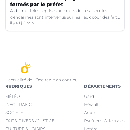
fermés par le préfet
A de multiples reprises au cours de la saison, les
gendarmes sont intervenus sur les lieux pour des faits
de violences, de consommation d'alcool, de rixes, de
il y a 1 j
1 min
tapage, de stationnement...
L'actualité de l'Occitanie en continu
RUBRIQUES
DÉPARTEMENTS
MÉTÉO
Gard
INFO TRAFIC
Hérault
SOCIÉTÉ
Aude
FAITS-DIVERS / JUSTICE
Pyrénées-Orientales
CULTURE & LOISIRS
Lozère