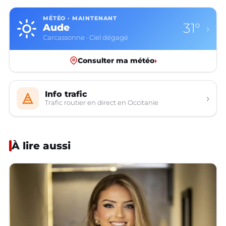
MÉTÉO · MAINTENANT
31°
Aude
›
Carcassonne · Ciel dégagé
Consulter ma météo
›
Info trafic
›
Trafic routier en direct en Occitanie
À lire aussi