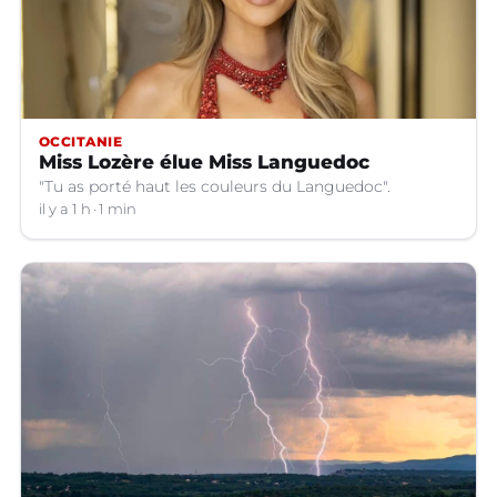
OCCITANIE
Miss Lozère élue Miss Languedoc
"Tu as porté haut les couleurs du Languedoc".
il y a 1 h
1 min