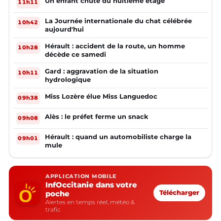
Un enfant chute du huitième étage
11h11
La Journée internationale du chat célébrée
10h42
aujourd'hui
Hérault : accident de la route, un homme
10h28
décède ce samedi
Gard : aggravation de la situation
10h11
hydrologique
Miss Lozère élue Miss Languedoc
09h38
Alès : le préfet ferme un snack
09h08
Hérault : quand un automobiliste charge la
09h01
mule
APPLICATION MOBILE
InfOccitanie dans votre
poche
Télécharger
Alertes en temps réel, météo &
trafic