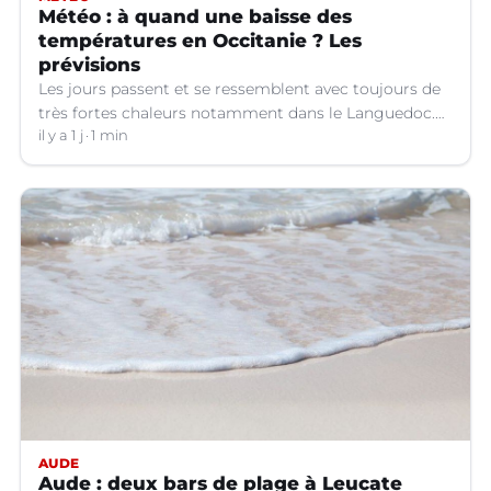
Météo : à quand une baisse des
températures en Occitanie ? Les
prévisions
Les jours passent et se ressemblent avec toujours de
très fortes chaleurs notamment dans le Languedoc.
Jusqu’à quand ?
il y a 1 j
1 min
AUDE
Aude : deux bars de plage à Leucate