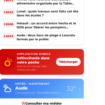
16h11
alimentaire organisée par la Table
Ouverte
Lunel : quels travaux sont faits cet été
15h32
dans les écoles ?
Hérault : un accord entre Veolia et le
15h06
SDIS pour libérer les pompiers
volontaires
Aude : deux bars de plage à Leucate
14h23
fermés par le préfet
APPLICATION MOBILE
InfOccitanie dans
votre poche
Télécharger
Alertes en temps réel,
météo & trafic
MÉTÉO · MAINTENANT
32°
Aude
›
Carcassonne · Partiellement nuageux
Consulter ma météo
›