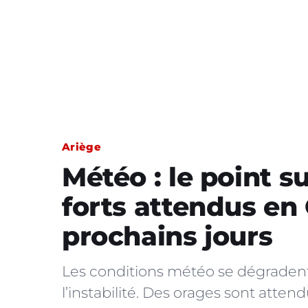
Ariège
Météo : le point s
forts attendus en
prochains jours
Les conditions météo se dégradent
l’instabilité. Des orages sont atten