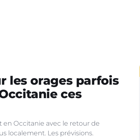
ur les orages parfois
 Occitanie ces
 en Occitanie avec le retour de
dus localement. Les prévisions.