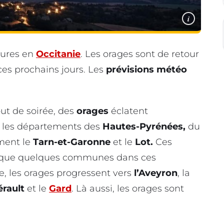
i
eures en
Occitanie
. Les orages sont de retour
ces prochains jours. Les
prévisions météo
ut de soirée, des
orages
éclatent
t les départements des
Hautes-Pyrénées,
du
ment le
Tarn-et-Garonne
et le
Lot.
Ces
ent que quelques communes dans ces
e, les orages progressent vers
l’Aveyron
, la
érault
et le
Gard
. Là aussi, les orages sont