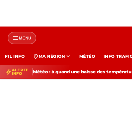
menu
MENU
expand_more
location_on
FIL INFO
MA RÉGION
MÉTÉO
INFO TRAFI
ALERTE
bolt
Météo : à quand une baisse des températur
INFO