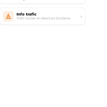
Info trafic
›
Trafic routier en direct en Occitanie