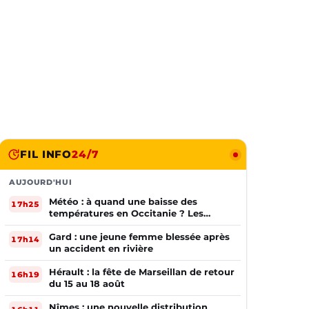
FIL INFO
24/7
AUJOURD'HUI
Météo : à quand une baisse des
17h25
températures en Occitanie ? Les
prévisions
Gard : une jeune femme blessée après
17h14
un accident en rivière
Hérault : la fête de Marseillan de retour
16h19
du 15 au 18 août
Nîmes : une nouvelle distribution