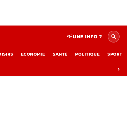
search
campaign
UNE INFO ?
OISIRS
ECONOMIE
SANTÉ
POLITIQUE
SPORT
chevron_right