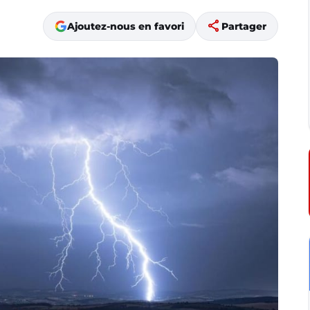
share
Ajoutez-nous en favori
Partager