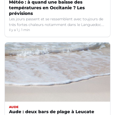
Météo : à quand une baisse des
températures en Occitanie ? Les
prévisions
Les jours passent et se ressemblent avec toujours de
très fortes chaleurs notamment dans le Languedoc.
Jusqu’à quand ?
il y a 1 j
1 min
AUDE
Aude : deux bars de plage à Leucate