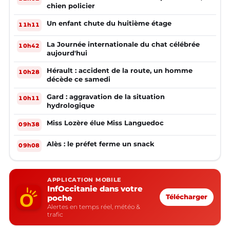
chien policier
Un enfant chute du huitième étage
11h11
La Journée internationale du chat célébrée
10h42
aujourd'hui
Hérault : accident de la route, un homme
10h28
décède ce samedi
Gard : aggravation de la situation
10h11
hydrologique
Miss Lozère élue Miss Languedoc
09h38
Alès : le préfet ferme un snack
09h08
APPLICATION MOBILE
InfOccitanie dans votre
poche
Télécharger
Alertes en temps réel, météo &
trafic