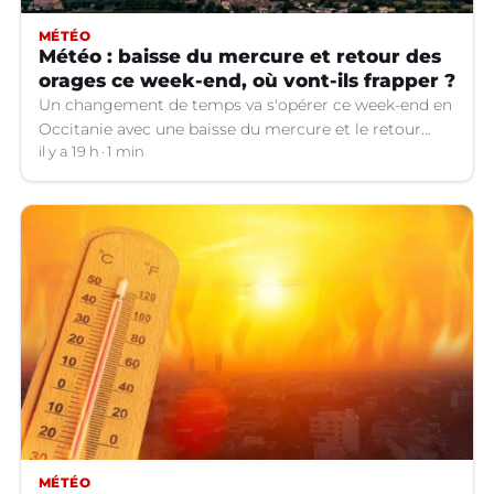
MÉTÉO
Météo : baisse du mercure et retour des
orages ce week-end, où vont-ils frapper ?
Un changement de temps va s'opérer ce week-end en
Occitanie avec une baisse du mercure et le retour
d'orages dans certains départements.
il y a 19 h
1 min
MÉTÉO