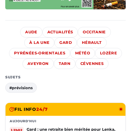
AUDE
ACTUALITÉS
OCCITANIE
À LA UNE
GARD
HÉRAULT
PYRÉNÉES-ORIENTALES
MÉTÉO
LOZÈRE
AVEYRON
TARN
CÉVENNES
SUJETS
#prévisions
FIL INFO
24/7
AUJOURD'HUI
Gard : une retraite bien méritée pour Lenka,
12h02