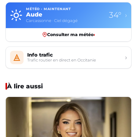
MÉTÉO · MAINTENANT
34°
Aude
›
Carcassonne · Ciel dégagé
Consulter ma météo
›
Info trafic
›
Trafic routier en direct en Occitanie
À lire aussi