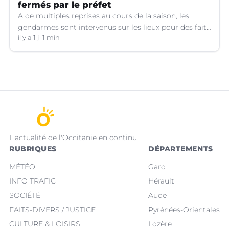
fermés par le préfet
A de multiples reprises au cours de la saison, les
gendarmes sont intervenus sur les lieux pour des faits
de violences, de consommation d'alcool, de rixes, de
il y a 1 j
1 min
tapage, de stationnement...
L'actualité de l'Occitanie en continu
RUBRIQUES
DÉPARTEMENTS
MÉTÉO
Gard
INFO TRAFIC
Hérault
SOCIÉTÉ
Aude
FAITS-DIVERS / JUSTICE
Pyrénées-Orientales
CULTURE & LOISIRS
Lozère