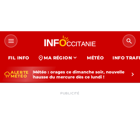
menu
search
expand_more
location_on
FIL INFO
MA RÉGION
MÉTÉO
INFO TRAF
Météo : orages ce dimanche soir, nouvelle
ALERTE
thunderstorm
chevron_right
MÉTÉO
hausse du mercure dès ce lundi !
PUBLICITÉ