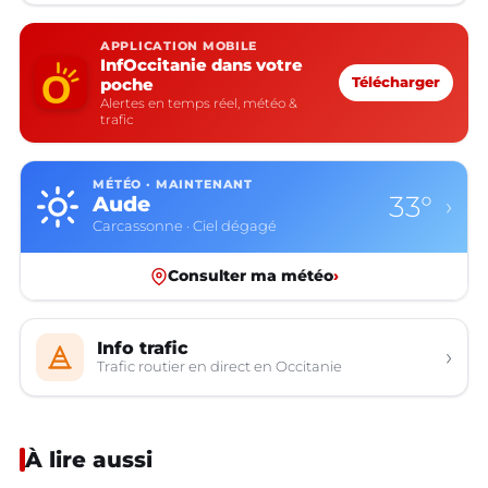
APPLICATION MOBILE
InfOccitanie dans votre
poche
Télécharger
Alertes en temps réel, météo &
trafic
MÉTÉO · MAINTENANT
33°
Aude
›
Carcassonne · Ciel dégagé
Consulter ma météo
›
Info trafic
›
Trafic routier en direct en Occitanie
À lire aussi