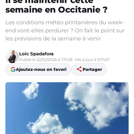
il se maintenir cette
semaine en Occitanie ?
Les conditions météo printanières du week-
end vont-elles perdurer ? On fait le point sur
les prévisions de la semaine à venir.
Loïc Spadafora
Publié le 22/02/2026 à 17h29 · Mis à jour à 07h57
share
Ajoutez-nous en favori
Partager