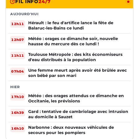
FIL INFO
24/7
AUJOURD'HUI
Hérault : le feu d'artifice lance la fête de
12h11
Balaruc-les-Bains ce lundi
Météo : orages ce dimanche soir, nouvelle
12h07
hausse du mercure dès ce lundi !
Toulouse Métropole : des kits économiseurs
11h11
d'eau distribués à la population
Une femme meurt après avoir été brûlée avec
07h04
son bébé par son mari
HIER
Météo : des orages attendus ce dimanche en
17h10
Occitanie, les prévisions
Gard : tentative de cambriolage avec intrusion
16h39
au domicile à Sauzet
Narbonne : deux nouveaux véhicules de
16h10
secours pour les pompiers