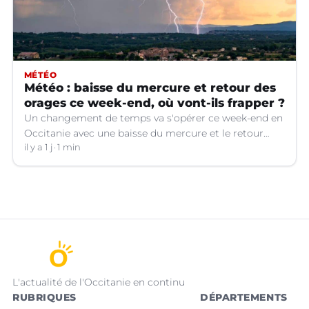
MÉTÉO
Météo : baisse du mercure et retour des
orages ce week-end, où vont-ils frapper ?
Un changement de temps va s'opérer ce week-end en
Occitanie avec une baisse du mercure et le retour
d'orages dans certains départements.
il y a 1 j
1 min
L'actualité de l'Occitanie en continu
RUBRIQUES
DÉPARTEMENTS