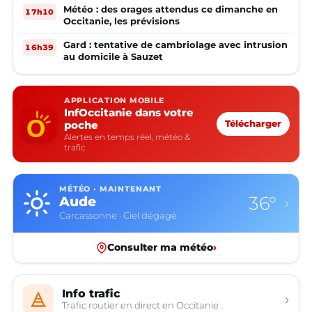
Météo : des orages attendus ce dimanche en
17h10
Occitanie, les prévisions
Gard : tentative de cambriolage avec intrusion
16h39
au domicile à Sauzet
APPLICATION MOBILE
InfOccitanie dans votre
poche
Télécharger
Alertes en temps réel, météo &
trafic
MÉTÉO · MAINTENANT
36°
Aude
›
Carcassonne · Ciel dégagé
Consulter ma météo
›
Info trafic
›
Trafic routier en direct en Occitanie