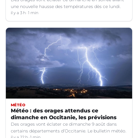
une nouvelle hausse des températures dès ce lundi.
il y a 3 h
1 min
MÉTÉO
Météo : des orages attendus ce
dimanche en Occitanie, les prévisions
Des orages vont éclater ce dimanche 9 août dans
certains départements d’Occitanie. Le bulletin météo.
il y a 22 h
1 min