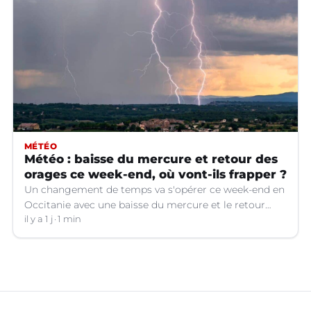
MÉTÉO
Météo : baisse du mercure et retour des
orages ce week-end, où vont-ils frapper ?
Un changement de temps va s'opérer ce week-end en
Occitanie avec une baisse du mercure et le retour
d'orages dans certains départements.
il y a 1 j
1 min