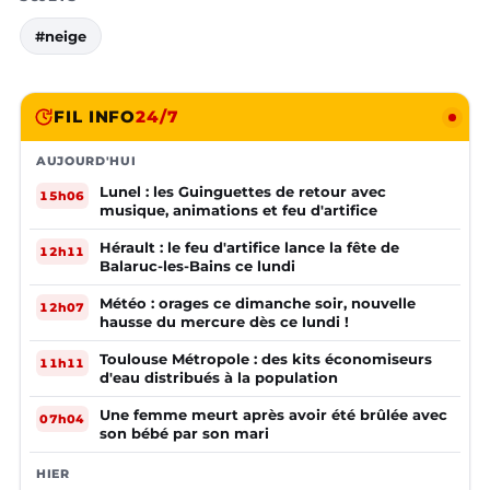
#neige
FIL INFO
24/7
AUJOURD'HUI
Lunel : les Guinguettes de retour avec
15h06
musique, animations et feu d'artifice
Hérault : le feu d'artifice lance la fête de
12h11
Balaruc-les-Bains ce lundi
Météo : orages ce dimanche soir, nouvelle
12h07
hausse du mercure dès ce lundi !
Toulouse Métropole : des kits économiseurs
11h11
d'eau distribués à la population
Une femme meurt après avoir été brûlée avec
07h04
son bébé par son mari
HIER