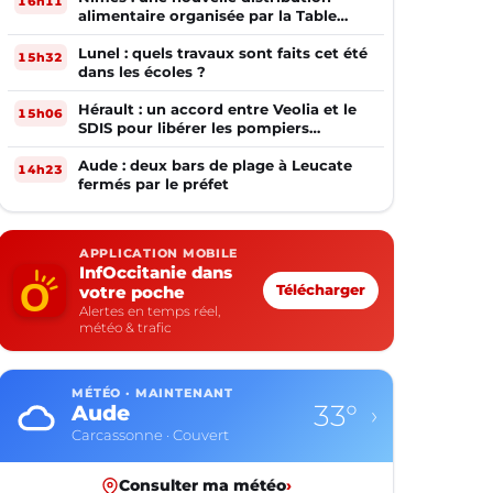
16h11
alimentaire organisée par la Table
Ouverte
Lunel : quels travaux sont faits cet été
15h32
dans les écoles ?
Hérault : un accord entre Veolia et le
15h06
SDIS pour libérer les pompiers
volontaires
Aude : deux bars de plage à Leucate
14h23
fermés par le préfet
APPLICATION MOBILE
InfOccitanie dans
votre poche
Télécharger
Alertes en temps réel,
météo & trafic
MÉTÉO · MAINTENANT
33°
Aude
›
Carcassonne · Couvert
Consulter ma météo
›