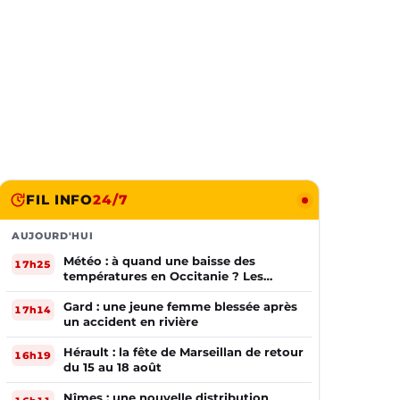
FIL INFO
24/7
AUJOURD'HUI
Météo : à quand une baisse des
17h25
températures en Occitanie ? Les
prévisions
Gard : une jeune femme blessée après
17h14
un accident en rivière
Hérault : la fête de Marseillan de retour
16h19
du 15 au 18 août
Nîmes : une nouvelle distribution