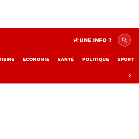
search
campaign
UNE INFO ?
OISIRS
ECONOMIE
SANTÉ
POLITIQUE
SPORT
chevron_right