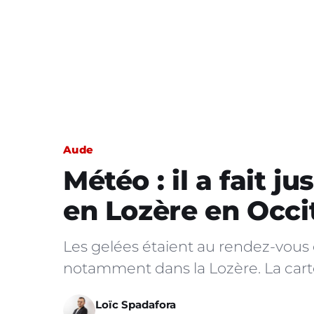
Aude
Météo : il a fait j
en Lozère en Occit
Les gelées étaient au rendez-vous 
notamment dans la Lozère. La cart
Loïc Spadafora