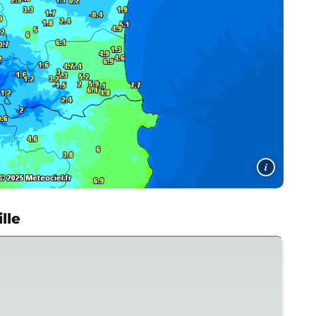
i
lle