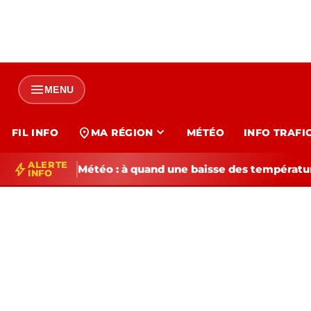
menu
MENU
expand_more
location_on
FIL INFO
MA RÉGION
MÉTÉO
INFO TRAFI
ALERTE
bolt
Météo : à quand une baisse des températur
INFO