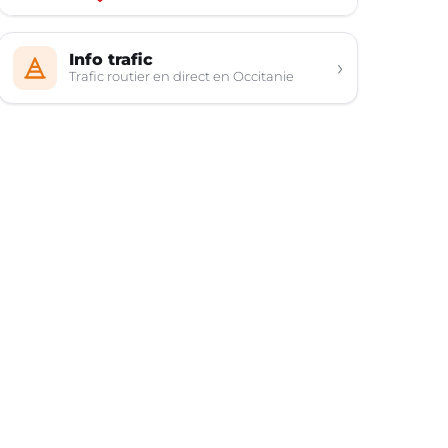
Info trafic
›
Trafic routier en direct en Occitanie