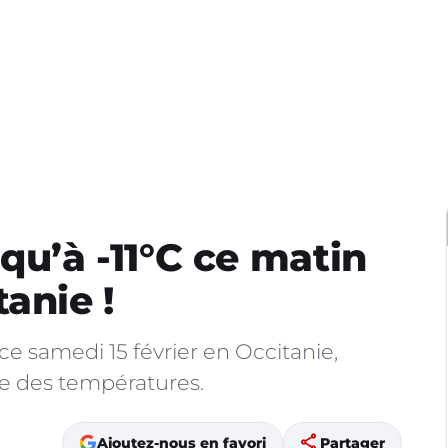
usqu’à -11°C ce matin
anie !
ce samedi 15 février en Occitanie,
e des températures.
share
Ajoutez-nous en favori
Partager