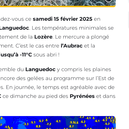
ndez-vous ce
samedi 15 février 2025
en
Languedoc
. Les températures minimales se
rtement de la
Lozère
. Le mercure a plongé
ment. C’est le cas entre
l’Aubrac
et la
jusqu’à -11°C
sous abri !
nsemble du
Languedoc
y compris les plaines
encore des gelées au programme sur l’Est de
es. En journée, le temps est agréable avec de
C
ce dimanche au pied des
Pyrénées
et dans