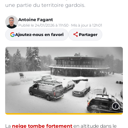
une partie du territoire gardois.
Antoine Fagant
Publié le 24/01/2026 à 11h50 · Mis à jour à 12h01
share
Ajoutez-nous en favori
Partager
i
La
neige tombe fortement
en altitude dans le