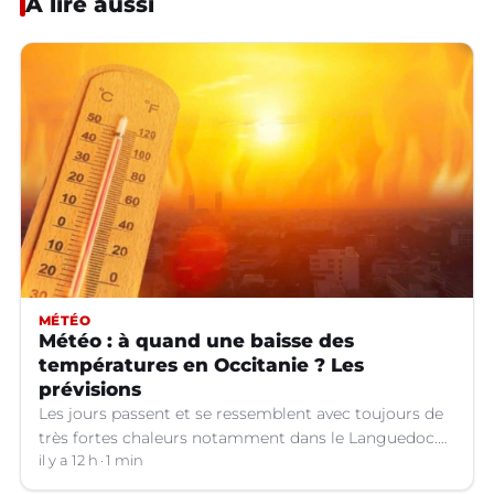
À lire aussi
MÉTÉO
Météo : à quand une baisse des
températures en Occitanie ? Les
prévisions
Les jours passent et se ressemblent avec toujours de
très fortes chaleurs notamment dans le Languedoc.
Jusqu’à quand ?
il y a 12 h
1 min