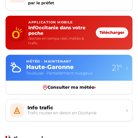
par le préfet
APPLICATION MOBILE
InfOccitanie dans votre
poche
Télécharger
Alertes en temps réel, météo &
trafic
MÉTÉO · MAINTENANT
21°
Haute-Garonne
›
Toulouse · Partiellement nuageux
Consulter ma météo
›
Info trafic
›
Trafic routier en direct en Occitanie