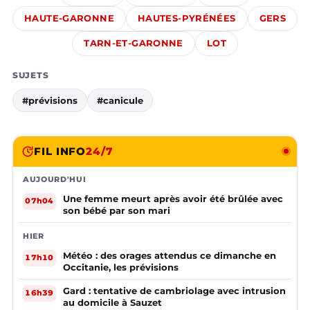
HAUTE-GARONNE
HAUTES-PYRÉNÉES
GERS
TARN-ET-GARONNE
LOT
SUJETS
#prévisions
#canicule
FIL INFO
24/7
AUJOURD'HUI
Une femme meurt après avoir été brûlée avec
07h04
son bébé par son mari
HIER
Météo : des orages attendus ce dimanche en
17h10
Occitanie, les prévisions
Gard : tentative de cambriolage avec intrusion
16h39
au domicile à Sauzet