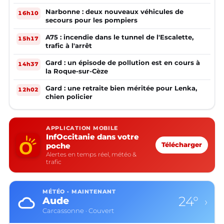
Narbonne : deux nouveaux véhicules de
16h10
secours pour les pompiers
A75 : incendie dans le tunnel de l'Escalette,
15h17
trafic à l'arrêt
Gard : un épisode de pollution est en cours à
14h37
la Roque-sur-Cèze
Gard : une retraite bien méritée pour Lenka,
12h02
chien policier
APPLICATION MOBILE
InfOccitanie dans votre
poche
Télécharger
Alertes en temps réel, météo &
trafic
MÉTÉO · MAINTENANT
24°
Aude
›
Carcassonne · Couvert