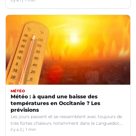
d'orages dans certains départements.
il y a 1 j
1 min
MÉTÉO
Météo : à quand une baisse des
températures en Occitanie ? Les
prévisions
Les jours passent et se ressemblent avec toujours de
très fortes chaleurs notamment dans le Languedoc.
Jusqu’à quand ?
il y a 2 j
1 min