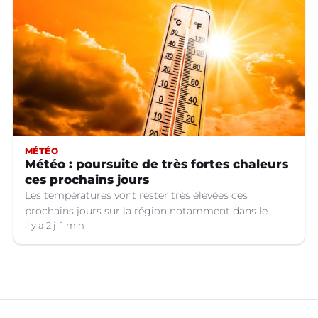
MÉTÉO
Météo : poursuite de très fortes chaleurs
ces prochains jours
Les températures vont rester très élevées ces
prochains jours sur la région notamment dans le
Languedoc.
il y a 2 j
1 min