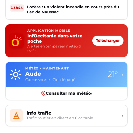
Lozère : un violent incendie en cours près du
13h44
Lac de Naussac
APPLICATION MOBILE
InfOccitanie dans votre
poche
Télécharger
Alertes en temps réel, météo &
trafic
MÉTÉO · MAINTENANT
21°
Aude
›
Carcassonne · Ciel dégagé
Consulter ma météo
›
Info trafic
›
Trafic routier en direct en Occitanie