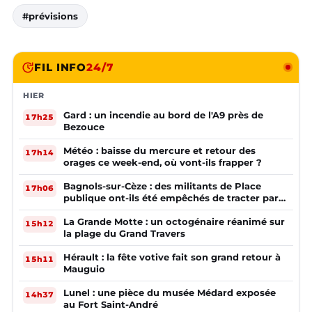
#prévisions
FIL INFO
24/7
HIER
Gard : un incendie au bord de l'A9 près de
17h25
Bezouce
Météo : baisse du mercure et retour des
17h14
orages ce week-end, où vont-ils frapper ?
Bagnols-sur-Cèze : des militants de Place
17h06
publique ont-ils été empêchés de tracter par
la mairie ?
La Grande Motte : un octogénaire réanimé sur
15h12
la plage du Grand Travers
Hérault : la fête votive fait son grand retour à
15h11
Mauguio
Lunel : une pièce du musée Médard exposée
14h37
au Fort Saint-André