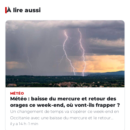
À lire aussi
MÉTÉO
Météo : baisse du mercure et retour des
orages ce week-end, où vont-ils frapper ?
Un changement de temps va s'opérer ce week-end en
Occitanie avec une baisse du mercure et le retour
d'orages dans certains départements.
il y a 14 h
1 min