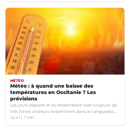
MÉTÉO
Météo : à quand une baisse des
températures en Occitanie ? Les
prévisions
Les jours passent et se ressemblent avec toujours de
très fortes chaleurs notamment dans le Languedoc.
Jusqu’à quand ?
il y a 1 j
1 min