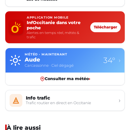
APPLICATION MOBILE
InfOccitanie dans votre
poche
Télécharger
Alertes en temps réel, météo &
trafic
MÉTÉO · MAINTENANT
34°
Aude
›
Carcassonne · Ciel dégagé
Consulter ma météo
›
Info trafic
›
Trafic routier en direct en Occitanie
À lire aussi