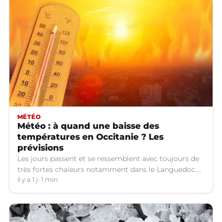
MÉTÉO
Météo : à quand une baisse des
températures en Occitanie ? Les
prévisions
Les jours passent et se ressemblent avec toujours de
très fortes chaleurs notamment dans le Languedoc.
Jusqu’à quand ?
il y a 1 j
1 min