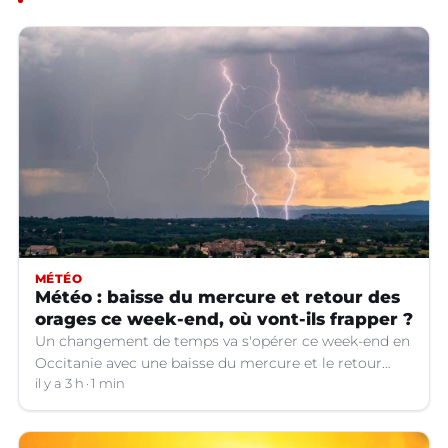
MÉTÉO
Météo : baisse du mercure et retour des
orages ce week-end, où vont-ils frapper ?
Un changement de temps va s'opérer ce week-end en
Occitanie avec une baisse du mercure et le retour
d'orages dans certains départements.
il y a 3 h
1 min