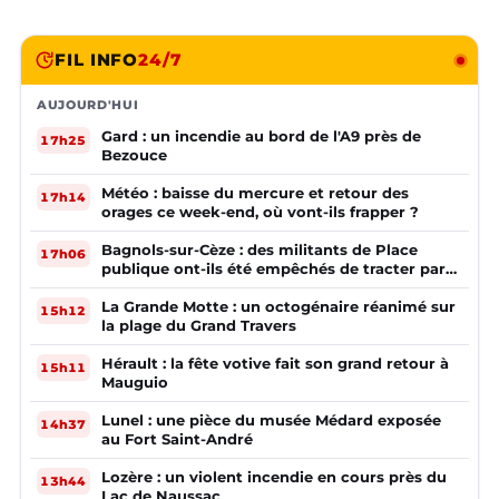
FIL INFO
24/7
AUJOURD'HUI
Gard : un incendie au bord de l'A9 près de
17h25
Bezouce
Météo : baisse du mercure et retour des
17h14
orages ce week-end, où vont-ils frapper ?
Bagnols-sur-Cèze : des militants de Place
17h06
publique ont-ils été empêchés de tracter par
la mairie ?
La Grande Motte : un octogénaire réanimé sur
15h12
la plage du Grand Travers
Hérault : la fête votive fait son grand retour à
15h11
Mauguio
Lunel : une pièce du musée Médard exposée
14h37
au Fort Saint-André
Lozère : un violent incendie en cours près du
13h44
Lac de Naussac