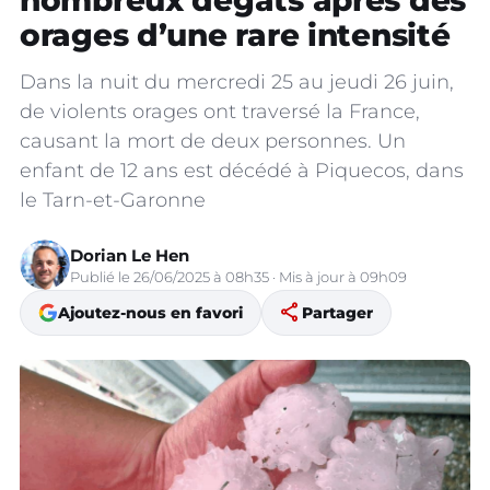
nombreux dégâts après des
orages d’une rare intensité
Dans la nuit du mercredi 25 au jeudi 26 juin,
de violents orages ont traversé la France,
causant la mort de deux personnes. Un
enfant de 12 ans est décédé à Piquecos, dans
le Tarn-et-Garonne
Dorian Le Hen
Publié le 26/06/2025 à 08h35 · Mis à jour à 09h09
share
Ajoutez-nous en favori
Partager