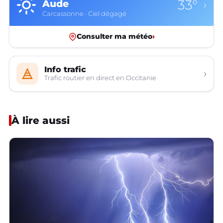
33°
Aveyron
›
Rodez · Ciel dégagé
Consulter ma météo
›
Info trafic
›
Trafic routier en direct en Occitanie
À lire aussi