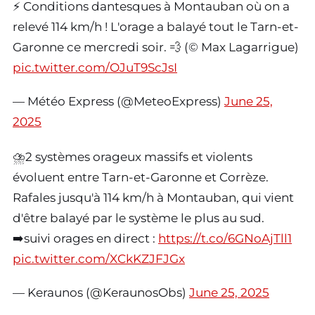
⚡ Conditions dantesques à Montauban où on a
relevé 114 km/h ! L'orage a balayé tout le Tarn-et-
Garonne ce mercredi soir. 💨 (© Max Lagarrigue)
pic.twitter.com/OJuT9ScJsI
— Météo Express (@MeteoExpress)
June 25,
2025
⛈️2 systèmes orageux massifs et violents
évoluent entre Tarn-et-Garonne et Corrèze.
Rafales jusqu'à 114 km/h à Montauban, qui vient
d'être balayé par le système le plus au sud.
➡️suivi orages en direct :
https://t.co/6GNoAjTll1
pic.twitter.com/XCkKZJFJGx
— Keraunos (@KeraunosObs)
June 25, 2025