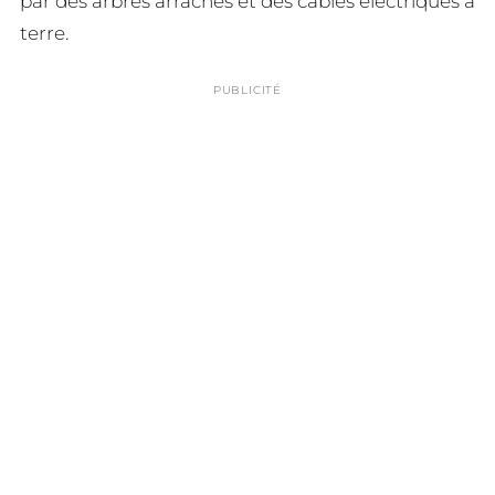
par des arbres arrachés et des câbles électriques à
terre.
PUBLICITÉ