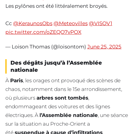
Les pylônes ont été littéralement broyés.
Cc
@KeraunosObs
@Meteovilles
@VISOV1
pic.twitter.com/oZEQO7vPOX
— Loison Thomas (@loisontom)
June 25, 2025
Des dégâts jusqu’à l’Assemblée
nationale
À
Paris
, les orages ont provoqué des scènes de
chaos, notamment dans le 15e arrondissement,
où plusieurs
arbres sont tombés
,
endommageant des voitures et des lignes
électriques. À
l’Assemblée nationale
, une séance
sur la situation au Proche-Orient a
été
suspendue à cause d’infiltrations