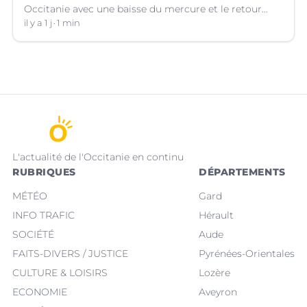
Occitanie avec une baisse du mercure et le retour
d'orages dans certains départements.
il y a 1 j
1 min
L'actualité de l'Occitanie en continu
RUBRIQUES
DÉPARTEMENTS
MÉTÉO
Gard
INFO TRAFIC
Hérault
SOCIÉTÉ
Aude
FAITS-DIVERS / JUSTICE
Pyrénées-Orientales
CULTURE & LOISIRS
Lozère
ECONOMIE
Aveyron