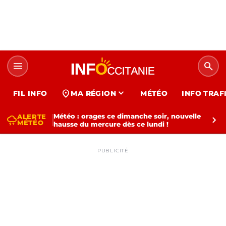
menu
search
expand_more
location_on
FIL INFO
MA RÉGION
MÉTÉO
INFO TRAF
Météo : orages ce dimanche soir, nouvelle
ALERTE
thunderstorm
chevron_right
MÉTÉO
hausse du mercure dès ce lundi !
PUBLICITÉ