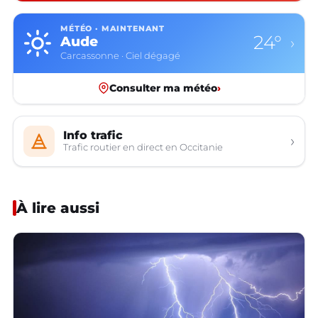
MÉTÉO · MAINTENANT
24°
Aude
›
Carcassonne · Ciel dégagé
Consulter ma météo
›
Info trafic
›
Trafic routier en direct en Occitanie
À lire aussi