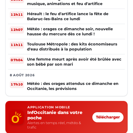
musique, animations et feu d'artifice
Hérault : le feu d'artifice lance la fête de
12h11
Balaruc-les-Bains ce lundi
Météo : orages ce dimanche soir, nouvelle
12h07
hausse du mercure dès ce lundi !
Toulouse Métropole : des kits économiseurs
11h11
d'eau distribués à la population
Une femme meurt après avoir été brûlée avec
07h04
son bébé par son mari
8 AOÛT 2026
Météo : des orages attendus ce dimanche en
17h10
Occitanie, les prévisions
APPLICATION MOBILE
InfOccitanie dans votre
poche
Télécharger
Alertes en temps réel, météo &
trafic