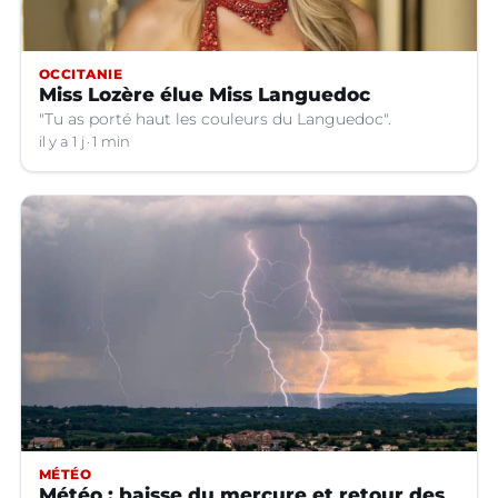
OCCITANIE
Miss Lozère élue Miss Languedoc
"Tu as porté haut les couleurs du Languedoc".
il y a 1 j
1 min
MÉTÉO
Météo : baisse du mercure et retour des