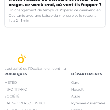
orages ce week-end, où vont-ils frapper ?
Un changement de temps va s'opérer ce week-end en
Occitanie avec une baisse du mercure et le retour
d'orages dans certains départements.
il y a 2 j
1 min
L'actualité de l'Occitanie en continu
RUBRIQUES
DÉPARTEMENTS
MÉTÉO
Gard
INFO TRAFIC
Hérault
SOCIÉTÉ
Aude
FAITS-DIVERS / JUSTICE
Pyrénées-Orientales