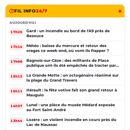
FIL INFO
24/7
AUJOURD'HUI
Gard : un incendie au bord de l'A9 près de
17h25
Bezouce
Météo : baisse du mercure et retour des
17h14
orages ce week-end, où vont-ils frapper ?
Bagnols-sur-Cèze : des militants de Place
17h06
publique ont-ils été empêchés de tracter par
la mairie ?
La Grande Motte : un octogénaire réanimé sur
15h12
la plage du Grand Travers
Hérault : la fête votive fait son grand retour à
15h11
Mauguio
Lunel : une pièce du musée Médard exposée
14h37
au Fort Saint-André
Lozère : un violent incendie en cours près du
13h44
Lac de Naussac