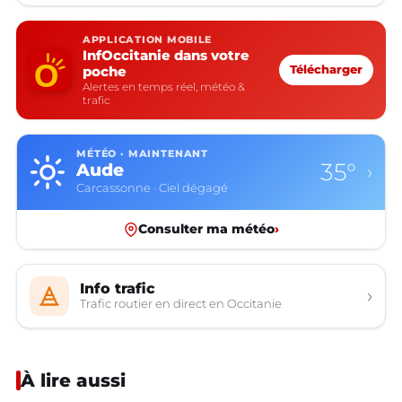
APPLICATION MOBILE
InfOccitanie dans votre
poche
Télécharger
Alertes en temps réel, météo &
trafic
MÉTÉO · MAINTENANT
35°
Aude
›
Carcassonne · Ciel dégagé
Consulter ma météo
›
Info trafic
›
Trafic routier en direct en Occitanie
À lire aussi