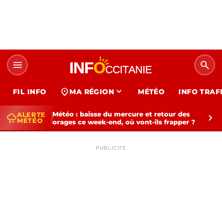
menu
search
expand_more
location_on
FIL INFO
MA RÉGION
MÉTÉO
INFO TRAF
Météo : baisse du mercure et retour des
ALERTE
thunderstorm
chevron_right
MÉTÉO
orages ce week-end, où vont-ils frapper ?
PUBLICITÉ