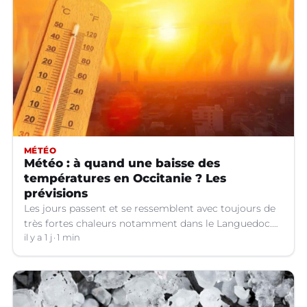
MÉTÉO
Météo : à quand une baisse des
températures en Occitanie ? Les
prévisions
Les jours passent et se ressemblent avec toujours de
très fortes chaleurs notamment dans le Languedoc.
Jusqu’à quand ?
il y a 1 j
1 min