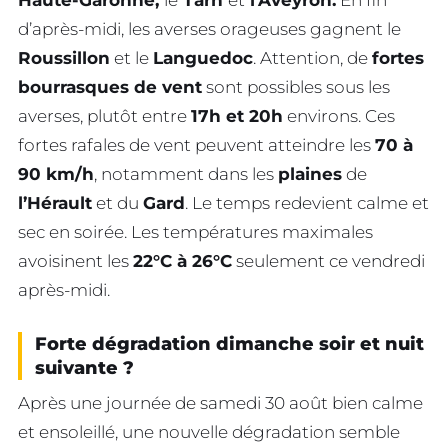
Haute-Garonne,
le
Tarn
et
l’Aveyron.
En fin
d’après-midi, les averses orageuses gagnent le
Roussillon
et le
Languedoc
. Attention, de
fortes
bourrasques de vent
sont possibles sous les
averses, plutôt entre
17h et 20h
environs. Ces
fortes rafales de vent peuvent atteindre les
70 à
90 km/h
, notamment dans les
plaines
de
l’Hérault
et du
Gard
. Le temps redevient calme et
sec en soirée. Les températures maximales
avoisinent les
22°C à 26°C
seulement ce vendredi
après-midi.
Forte dégradation dimanche soir et nuit
suivante ?
Après une journée de samedi 30 août bien calme
et ensoleillé, une nouvelle dégradation semble