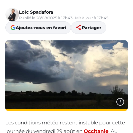
Loïc Spadafora
Publié le 28/08/2025 à 17h43 · Mis à jour à 17h45
share
Ajoutez-nous en favori
Partager
i
Les conditions météo restent instable pour cette
journée du vendredi 29 août en
Occitanie
. Au