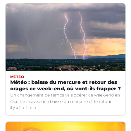
MÉTÉO
Météo : baisse du mercure et retour des
orages ce week-end, où vont-ils frapper ?
Un changement de temps va s'opérer ce week-end en
Occitanie avec une baisse du mercure et le retour
d'orages dans certains départements.
il y a 1 h
1 min