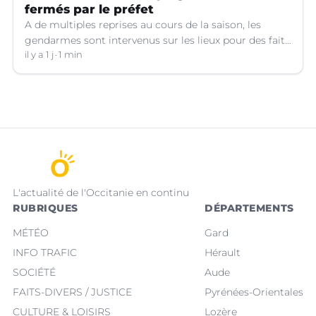
fermés par le préfet
A de multiples reprises au cours de la saison, les
gendarmes sont intervenus sur les lieux pour des faits
de violences, de consommation d'alcool, de rixes, de
il y a 1 j
1 min
tapage, de stationnement...
L'actualité de l'Occitanie en continu
RUBRIQUES
DÉPARTEMENTS
MÉTÉO
Gard
INFO TRAFIC
Hérault
SOCIÉTÉ
Aude
FAITS-DIVERS / JUSTICE
Pyrénées-Orientales
CULTURE & LOISIRS
Lozère