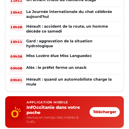
11h11
La Journée internationale du chat célébrée
10h42
aujourd'hui
Hérault : accident de la route, un homme
10h28
décède ce samedi
Gard : aggravation de la situation
10h11
hydrologique
Miss Lozère élue Miss Languedoc
09h38
Alès : le préfet ferme un snack
09h08
Hérault : quand un automobiliste charge la
09h01
mule
APPLICATION MOBILE
InfOccitanie dans votre
poche
Télécharger
Alertes en temps réel, météo &
trafic