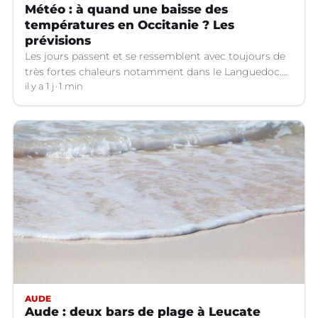
Météo : à quand une baisse des
températures en Occitanie ? Les
prévisions
Les jours passent et se ressemblent avec toujours de
très fortes chaleurs notamment dans le Languedoc.
Jusqu’à quand ?
il y a 1 j
1 min
AUDE
Aude : deux bars de plage à Leucate