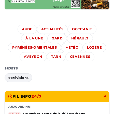
AUDE
ACTUALITÉS
OCCITANIE
À LA UNE
GARD
HÉRAULT
PYRÉNÉES-ORIENTALES
MÉTÉO
LOZÈRE
AVEYRON
TARN
CÉVENNES
SUJETS
#prévisions
FIL INFO
24/7
AUJOURD'HUI
Un enfant chute du huitième étage