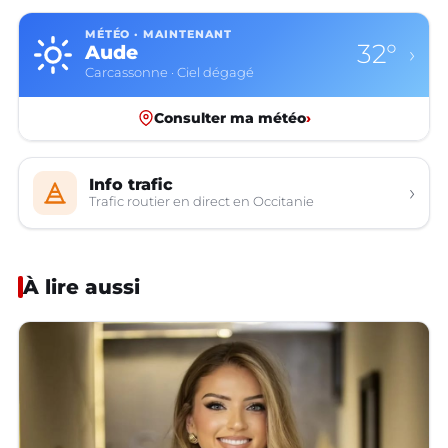
MÉTÉO · MAINTENANT
32°
Aude
›
Carcassonne · Ciel dégagé
Consulter ma météo
›
Info trafic
›
Trafic routier en direct en Occitanie
À lire aussi