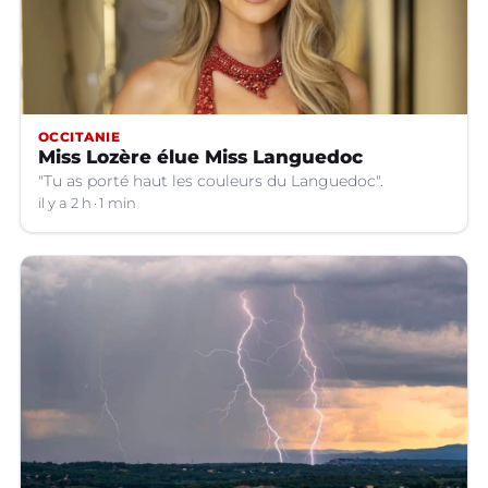
OCCITANIE
Miss Lozère élue Miss Languedoc
"Tu as porté haut les couleurs du Languedoc".
il y a 2 h
1 min