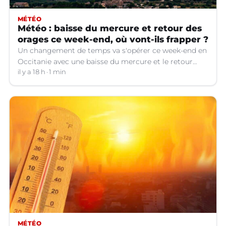
MÉTÉO
Météo : baisse du mercure et retour des
orages ce week-end, où vont-ils frapper ?
Un changement de temps va s'opérer ce week-end en
Occitanie avec une baisse du mercure et le retour
d'orages dans certains départements.
il y a 18 h
1 min
MÉTÉO