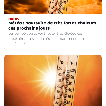
MÉTÉO
Météo : poursuite de très fortes chaleurs
ces prochains jours
Les températures vont rester très élevées ces
prochains jours sur la région notamment dans le
Languedoc.
il y a 1 j
1 min