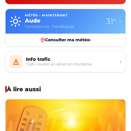
MÉTÉO · MAINTENANT
31°
Aude
›
Carcassonne · Ciel dégagé
Consulter ma météo
›
Info trafic
›
Trafic routier en direct en Occitanie
À lire aussi