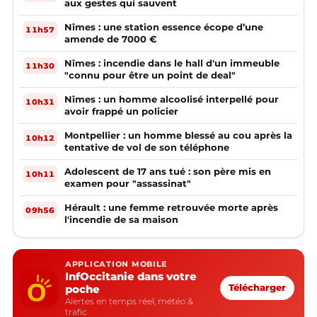
aux gestes qui sauvent
Nîmes : une station essence écope d’une
11h57
amende de 7000 €
Nîmes : incendie dans le hall d'un immeuble
11h30
"connu pour être un point de deal"
Nîmes : un homme alcoolisé interpellé pour
10h31
avoir frappé un policier
Montpellier : un homme blessé au cou après la
10h12
tentative de vol de son téléphone
Adolescent de 17 ans tué : son père mis en
10h11
examen pour "assassinat"
Hérault : une femme retrouvée morte après
09h56
l'incendie de sa maison
APPLICATION MOBILE
InfOccitanie dans votre
poche
Télécharger
Alertes en temps réel, météo &
trafic