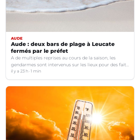
AUDE
Aude : deux bars de plage à Leucate
fermés par le préfet
A de multiples reprises au cours de la saison, les
gendarmes sont intervenus sur les lieux pour des faits
de violences, de consommation d'alcool, de rixes, de
il y a 23 h
1 min
tapage, de stationnement...