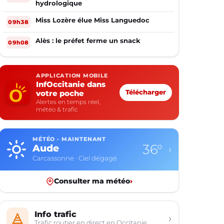
hydrologique
Miss Lozère élue Miss Languedoc
09h38
Alès : le préfet ferme un snack
09h08
APPLICATION MOBILE
InfOccitanie dans
votre poche
Télécharger
Alertes en temps réel,
météo & trafic
MÉTÉO · MAINTENANT
36°
Aude
›
Carcassonne · Ciel dégagé
Consulter ma météo
›
Info trafic
›
Trafic routier en direct en Occitanie