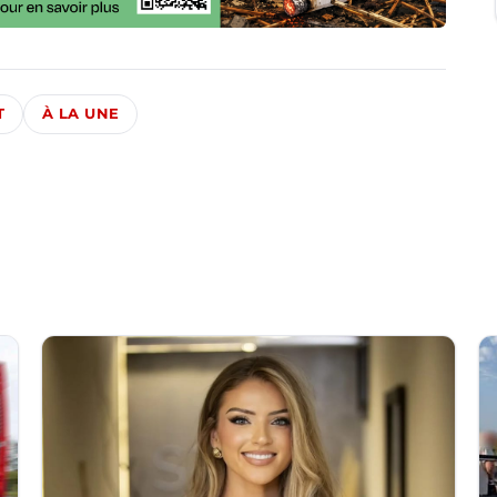
T
À LA UNE