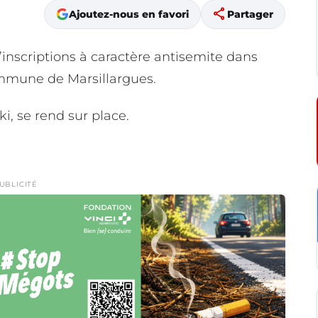
share
Ajoutez-nous en favori
Partager
inscriptions à caractère antisemite dans
ommune de Marsillargues.
i, se rend sur place.
UBLICITÉ