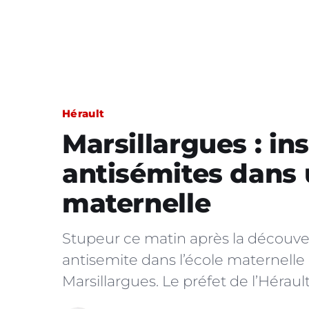
Hérault
Marsillargues : in
antisémites dans 
maternelle
Stupeur ce matin après la découver
antisemite dans l’école maternell
Marsillargues. Le préfet de l’Héraul