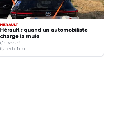
HÉRAULT
Hérault : quand un automobiliste
charge la mule
Ça passe !
il y a 4 h
1 min