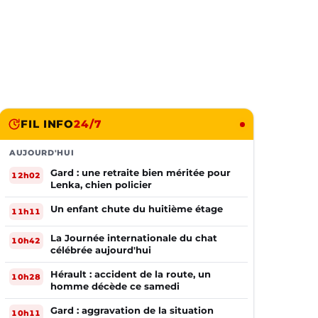
FIL INFO
24/7
AUJOURD'HUI
Gard : une retraite bien méritée pour
12h02
Lenka, chien policier
Un enfant chute du huitième étage
11h11
La Journée internationale du chat
10h42
célébrée aujourd'hui
Hérault : accident de la route, un
10h28
homme décède ce samedi
Gard : aggravation de la situation
10h11