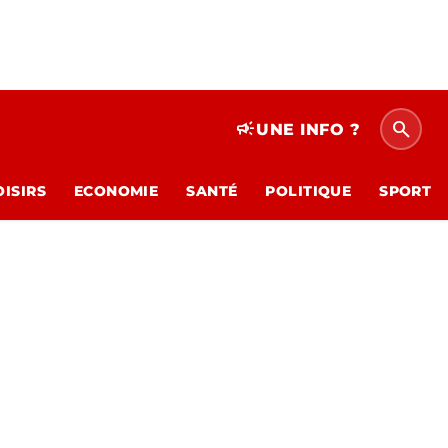
search
campaign
UNE INFO ?
OISIRS
ECONOMIE
SANTÉ
POLITIQUE
SPORT