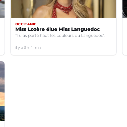
OCCITANIE
Miss Lozère élue Miss Languedoc
"Tu as porté haut les couleurs du Languedoc".
il y a 3 h
1 min